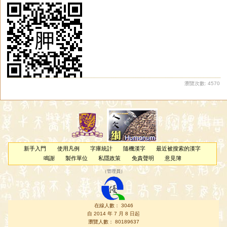
瀏覽次數: 4570
新手入門
使用凡例
字庫統計
隨機漢字
最近被搜索的漢字
鳴謝
製作單位
私隱政策
免責聲明
意見簿
（
管理員
）
在線人數： 3046
自 2014 年 7 月 8 日起
瀏覽人數： 80189637