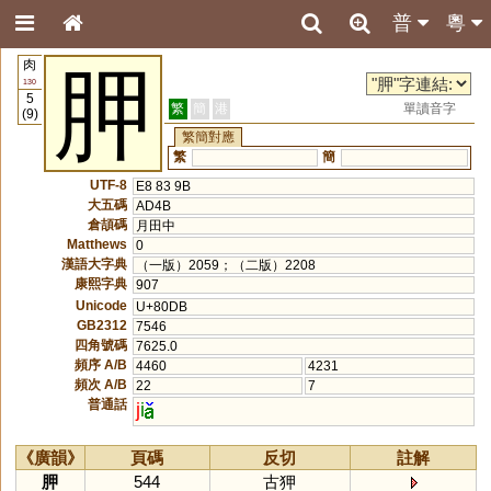
普
粵
肉
胛
130
5
繁
簡
港
單讀音字
(9)
繁簡對應
繁
簡
UTF-8
E8 83 9B
大五碼
AD4B
倉頡碼
月田中
Matthews
0
漢語大字典
（一版）2059；（二版）2208
康熙字典
907
Unicode
U+80DB
GB2312
7546
四角號碼
7625.0
頻序 A/B
4460
4231
頻次 A/B
22
7
普通話
j
i
《廣韻》
頁碼
反切
註解
胛
544
古狎