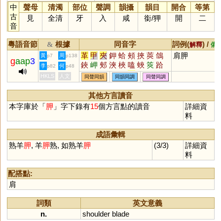
中
聲母
清濁
部位
聲調
韻攝
韻目
開合
等第
古
見
全清
牙
入
咸
銜
/
狎
開
二
音
粵語音節
根據
同音字
詞例(
) /
&
解釋
備
革
甲
夾
鉀
蛤
頰
挾
莢
鴿
肩胛
黃
周
p7
p138
g
aap
3
鋏
岬
郟
浹
梜
嗑
蛺
筴
跲
李
何
p82
p48
脥
玾
唊
鵊
柙
韐
鞈
搿
裌
HKLS
人文
同聲同韻
同韻同調
同聲同調
袷
舺
其他方言讀音
本字庫於「
胛
」字下錄有
15
個方言點的讀音
詳細資
料
成語彙輯
熟羊
胛
, 羊
胛
熟, 如熟羊
胛
(3/3)
詳細資
料
配搭點:
肩
詞類
英文意義
n.
shoulder
blade