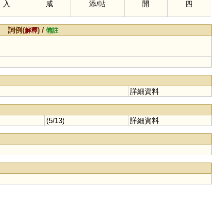
入
咸
添
/
帖
開
四
詞例(
) /
解釋
備註
詳細資料
(5/13)
詳細資料