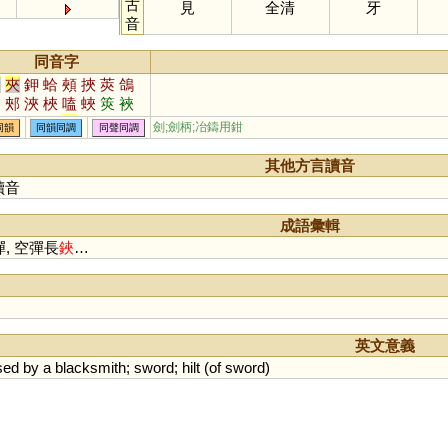
古
見
全清
牙
音
同音字
甲
夾
鉀
蛤
頰
挾
莢
鴿
岬
郟
浹
梜
嗑
蛺
筴
裌
玾
唊
鵊
柙
韐
鞈
搿
跲
劍;劍柄;冶鑄用鉗
同韻
同韻同調
同聲同調
舺
其他方言讀音
讀音
成語彙輯
, 空彈長
鋏
…
英文意義
sed
by
a
blacksmith
;
sword
;
hilt
(
of
sword
)