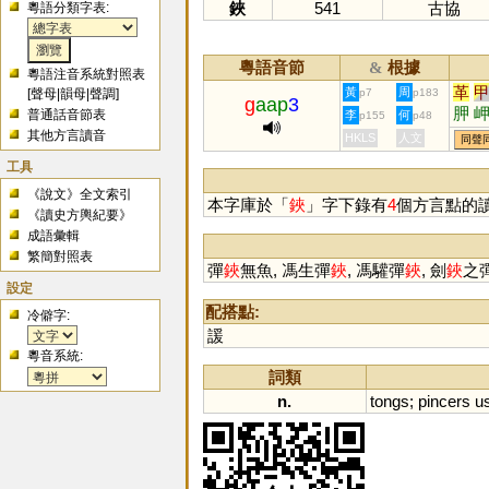
鋏
541
古協
粵語分類字表:
粵語音節
根據
&
粵語注音系統對照表
革
黃
周
[
聲母
|
韻母
|
聲調
]
p7
p183
g
aap
3
胛
普通話音節表
李
何
p155
p48
脥
其他方言讀音
HKLS
人文
同聲
袷
工具
《說文》全文索引
本字庫於「
鋏
」字下錄有
4
個方言點的
《讀史方輿紀要》
成語彙輯
繁簡對照表
彈
鋏
無魚, 馮生彈
鋏
, 馮驩彈
鋏
, 劍
鋏
之彈
設定
配搭點:
冷僻字:
諼
粵音系統:
詞類
n.
tongs
;
pincers
u