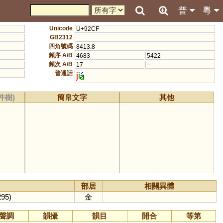
普
粵
Unicode
U+92CF
GB2312
四角號碼
8413.8
頻序 A/B
4683
5422
頻次 A/B
17
--
普通話
j
i
件樹)
簡帛文字
其他
部居
相關異體
295)
金
聲調
韻攝
韻目
開合
等第