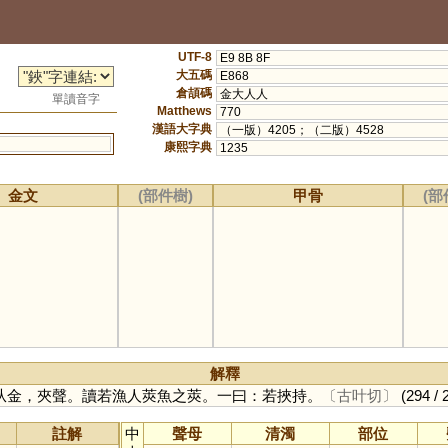
UTF-8
E9 8B 8F
大五碼
E868
倉頡碼
金大人人
單讀音字
Matthews
770
漢語大字典
（一版）4205；（二版）4528
康熙字典
1235
金文
(部件樹)
甲骨
(部
解釋
从金，夾聲。讀若漁人莢魚之莢。一曰：若挾持。
〔古叶切〕
(294 / 
註解
中
聲母
清濁
部位