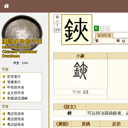
金
鋏
167
7
繁
簡
港
(15)
繁簡對應
繁
簡
铗
小篆
中文
ENG
字形
部首索引
筆畫索引
甲骨部件表
字例:
1/1
金文部件表
形義源流通解
字音
《說文》
鋏
可以持冶器鑄鎔者。
粵語音節表
粵語聲母表
《廣韻》
頁碼
反切
粵語韻母表