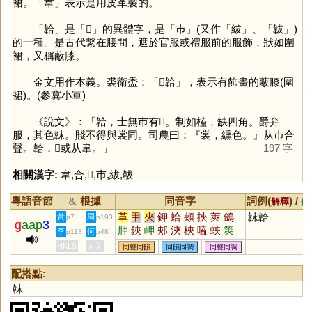
裙。「
韋
」表示是用皮革製的。
「
韐
」是「
𢂷
」的異體字，是「
巿
」(又作「
紱
」、「
韍
」)
的一種。是古代繫在腰間，遮於官服或禮服前的服飾，狀如圍
裙，又稱蔽膝。
金文用作本義。裘衛盉：「𠦪韐」，表示有飾畫的蔽膝(圍
裙)。(參冀小軍)
《說文》：「韐，士無巿有𢂷。制如榼，缺四角。爵弁
服，其色韎。賤不得與裳同。司農曰：『裳，纁色。』从巿合
聲。韐，𢂷或从韋。」
197 字
相關漢字:
韋
,
合
,
𢂷
,
巿
,
紱
,
韍
粵語音節
根據
同音字
詞例(
) /
&
解釋
備
革
甲
夾
鉀
蛤
頰
挾
莢
鴿
韎韐
黃
周
p7
p193
g
aap
3
胛
鋏
岬
郟
浹
梜
嗑
蛺
筴
李
何
p113
p48
裌
脥
玾
唊
鵊
柙
鞈
搿
跲
HKLS
人文
同聲同韻
同韻同調
同聲同調
袷
舺
配搭點:
韎