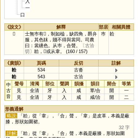
入
一
口
《說文》
解釋
部居
相關異體
𢂷
士無巿有𢂷，制如榼，缺四角，爵弁
巿
韐
服，其色韎，賤不得與裳同。司農
曰：裳纁色。从巿，合聲。
〔古洽
切〕
韐，𢂷或从韋。
(160 / 157)
《廣韻》
頁碼
反切
註解
韐
534
古沓
韐
543
古洽
聲母
清濁
部位
聲調
韻攝
韻目
開合
等第
中
古
見
全清
牙
入
咸
覃
/
合
開
一
音
見
全清
牙
入
咸
咸
/
洽
開
二
形義通解
略說:
「
韐
」從「
韋
」，「
合
」聲，「
韋
」是皮革，本義是蔽
膝，形狀如圍裙。
32 字
詳解:
「
韐
」從「
韋
」，「
合
」聲，本義是蔽膝，形狀如圍