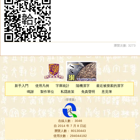
瀏覽次數: 3273
新手入門
使用凡例
字庫統計
隨機漢字
最近被搜索的漢字
鳴謝
製作單位
私隱政策
免責聲明
意見簿
（
管理員
）
在線人數： 3046
自 2014 年 7 月 8 日起
瀏覽人數： 80130443
使用次數： 294044192