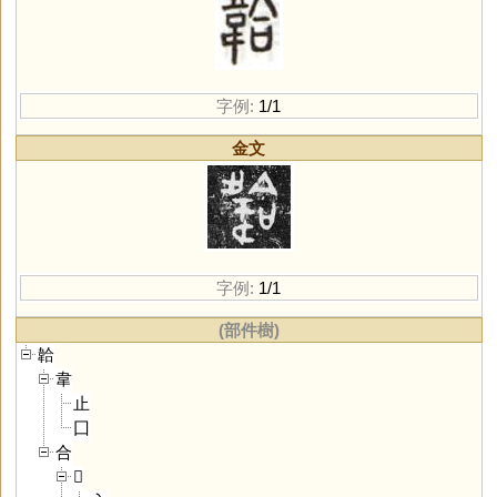
字例:
1/1
金文
字例:
1/1
(部件樹)
韐
韋
止
囗
合
𠓛