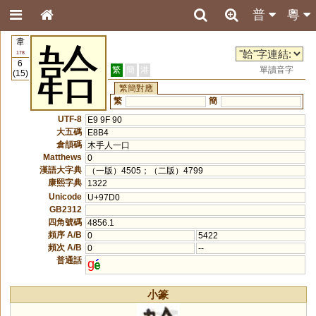
普
粵
韋
韐
178
6
繁
簡
港
單讀音字
(15)
繁簡對應
繁
簡
UTF-8
E9 9F 90
大五碼
E8B4
倉頡碼
木手人一口
Matthews
0
漢語大字典
（一版）4505；（二版）4799
康熙字典
1322
Unicode
U+97D0
GB2312
四角號碼
4856.1
頻序 A/B
0
5422
頻次 A/B
0
--
普通話
g
小篆