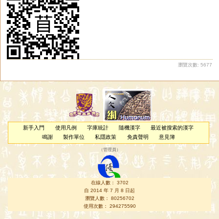
瀏覽次數: 5677
新手入門
使用凡例
字庫統計
隨機漢字
最近被搜索的漢字
鳴謝
製作單位
私隱政策
免責聲明
意見簿
（
管理員
）
在線人數： 3702
自 2014 年 7 月 8 日起
瀏覽人數： 80256702
使用次數： 294275590