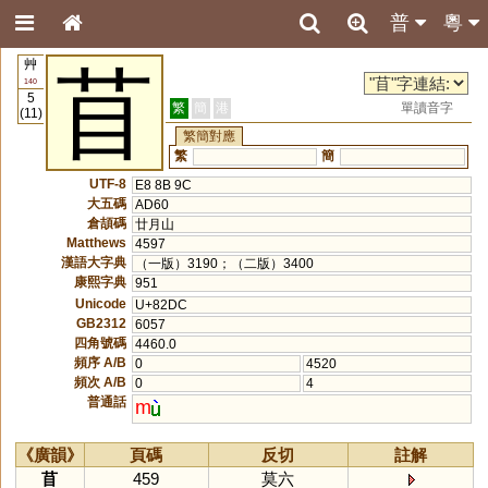
普
粵
艸
苜
140
5
繁
簡
港
單讀音字
(11)
繁簡對應
繁
簡
UTF-8
E8 8B 9C
大五碼
AD60
倉頡碼
廿月山
Matthews
4597
漢語大字典
（一版）3190；（二版）3400
康熙字典
951
Unicode
U+82DC
GB2312
6057
四角號碼
4460.0
頻序 A/B
0
4520
頻次 A/B
0
4
普通話
m
《廣韻》
頁碼
反切
註解
苜
459
莫六