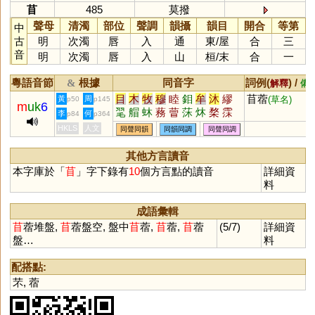
苜
485
莫撥
聲母
清濁
部位
聲調
韻攝
韻目
開合
等第
中
古
明
次濁
唇
入
通
東
/
屋
合
三
音
明
次濁
唇
入
山
桓
/
末
合
一
粵語音節
根據
同音字
詞例(
) /
&
解釋
備
目
木
牧
穆
睦
鉬
牟
沐
繆
苜蓿
黃
周
(草名)
p50
p145
m
uk
6
毣
艒
蚞
蓩
萺
莯
炑
楘
霂
李
何
p84
p364
坶
HKLS
人文
同聲同韻
同韻同調
同聲同調
其他方言讀音
本字庫於「
苜
」字下錄有
10
個方言點的讀音
詳細資
料
成語彙輯
苜
蓿堆盤,
苜
蓿盤空, 盤中
苜
蓿,
苜
蓿,
苜
蓿
(5/7)
詳細資
盤…
料
配搭點:
芣
,
蓿