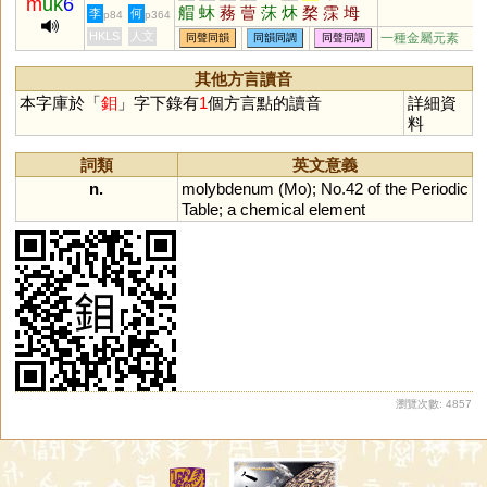
m
uk
6
艒
蚞
蓩
萺
莯
炑
楘
霂
坶
李
何
p84
p364
苜
HKLS
人文
一種金屬元素
同聲同韻
同韻同調
同聲同調
其他方言讀音
本字庫於「
鉬
」字下錄有
1
個方言點的讀音
詳細資
料
詞類
英文意義
n.
molybdenum
(
Mo
);
No
.
42
of
the
Periodic
Table
;
a
chemical
element
瀏覽次數: 4857