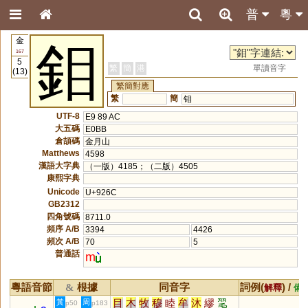
普
粵
金
鉬
167
5
繁
簡
港
單讀音字
(13)
繁簡對應
繁
簡
钼
UTF-8
E9 89 AC
大五碼
E0BB
倉頡碼
金月山
Matthews
4598
漢語大字典
（一版）4185；（二版）4505
康熙字典
Unicode
U+926C
GB2312
四角號碼
8711.0
頻序 A/B
3394
4426
頻次 A/B
70
5
普通話
m
粵語音節
根據
同音字
詞例(
) /
&
解釋
備
目
木
牧
穆
睦
牟
沐
繆
毣
黃
周
p50
p183