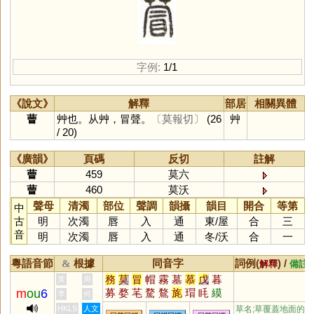
字例:
1/1
《說文》
解釋
部居
相關異體
萺
艸也。从艸，冒聲。
〔莫報切〕
(26
艸
/ 20)
《廣韻》
頁碼
反切
註解
萺
459
莫六
萺
460
莫沃
聲母
清濁
部位
聲調
韻攝
韻目
開合
等第
中
古
明
次濁
唇
入
通
東
/
屋
合
三
音
明
次濁
唇
入
通
冬
/
沃
合
一
粵語音節
根據
同音字
詞例(
) /
&
解釋
備註
務
莫
冒
帽
霧
墓
慕
戊
暮
黃
周
m
ou
6
募
婺
芼
騖
鶩
旄
瑁
眊
縸
李
何
蓩
慔
鞪
蝐
毷
楘
媢
耄
HKLS
人文
草名;草覆蓋地面的