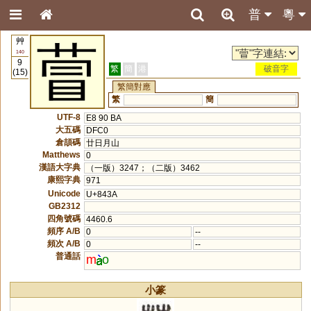
普
粵
艸
萺
140
9
繁
簡
港
破音字
(15)
繁簡對應
繁
簡
UTF-8
E8 90 BA
大五碼
DFC0
倉頡碼
廿日月山
Matthews
0
漢語大字典
（一版）3247；（二版）3462
康熙字典
971
Unicode
U+843A
GB2312
四角號碼
4460.6
頻序 A/B
0
--
頻次 A/B
0
--
普通話
m
o
小篆