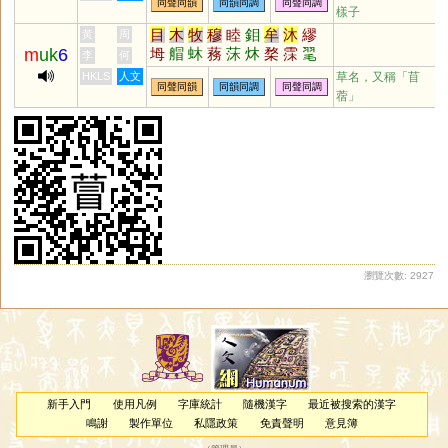
同聲同韻
同韻同調
同聲同調
樣子
目
木
牧
穆
睦
鉬
牟
沐
繆
黃
周
m
uk
6
坶
艒
蚞
蓩
莯
炑
楘
霂
毣
李
何
苜
HKLS
人文
草名，又稱「苜
同聲同韻
同韻同調
同聲同調
蓿」
瀏覽次數: 2927
新手入門
使用凡例
字庫統計
隨機漢字
最近被搜索的漢字
鳴謝
製作單位
私隱政策
免責聲明
意見簿