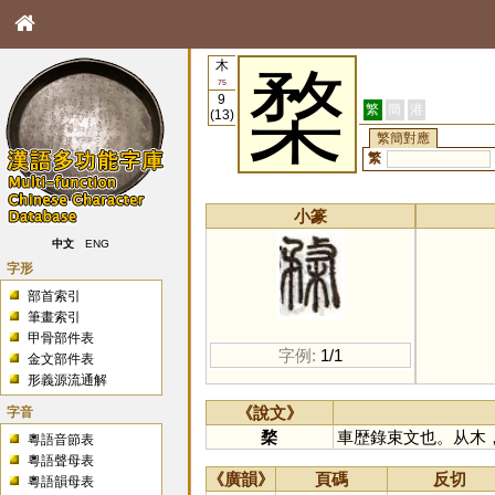
木
楘
75
9
繁
簡
港
(13)
繁簡對應
繁
小篆
中文
ENG
字形
部首索引
筆畫索引
甲骨部件表
字例:
1/1
金文部件表
形義源流通解
字音
《說文》
楘
車歴錄束文也。从木
粵語音節表
粵語聲母表
《廣韻》
頁碼
反切
粵語韻母表