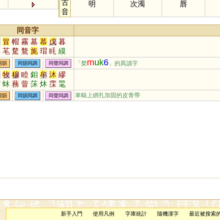
古
明
次濁
唇
音
同音字
莫
冒
帽
霧
墓
慕
戊
暮
婺
芼
騖
鶩
旄
瑁
眊
縸
萺
慔
鞪
蝐
毷
媢
耄
m
uk
6
「楘
」的異讀字
同韻
同韻同調
同聲同調
木
牧
穆
睦
鉬
牟
沐
繆
艒
蚞
蓩
萺
莯
炑
霂
毣
車轅上綁扎加固的皮青帶
同韻
同韻同調
同聲同調
新手入門
使用凡例
字庫統計
隨機漢字
最近被搜索