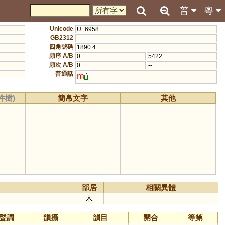
普
粵
Unicode
U+6958
GB2312
四角號碼
1890.4
頻序 A/B
0
5422
頻次 A/B
0
--
普通話
m
件樹)
簡帛文字
其他
部居
相關異體
木
聲調
韻攝
韻目
開合
等第