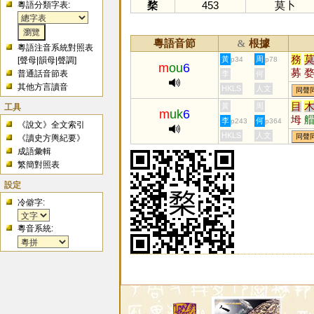
楘
453
莫卜
粵語分類字表:
粵語音節
根據
&
粵語注音系統對照表
務
黃
周
[
聲母
|
韻母
|
聲調
]
p34
p78
m
ou
6
募
普通話音節表
李
何
蓩
其他方言讀音
HKLS
人文
同聲
目
工具
黃
周
m
uk
6
坶
李
何
p243
p364
《說文》全文索引
苜
HKLS
人文
同聲
《讀史方輿紀要》
成語彙輯
繁簡對照表
設定
冷僻字:
粵音系統: