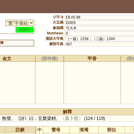
UTF-8
E6 A5 98
大五碼
DDE6
倉頡碼
弓大木
異讀字
Matthews
0
漢語大字典
（一版）1258；（二版）1349
簡
康熙字典
467
金文
(部件樹)
甲骨
(部
解釋
，敄聲。《詩》曰：五楘梁輈。
〔莫卜切〕
(124 / 119)
註解
中
聲母
清濁
部位