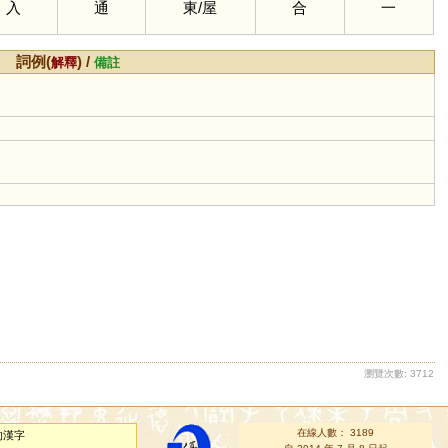
入
通
東
/
屋
合
一
詞例(
) /
解釋
備註
瀏覽次數: 3712
在線人數： 3189
的漢字