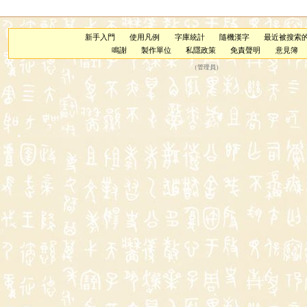
新手入門
使用凡例
字庫統計
隨機漢字
最近被搜索
鳴謝
製作單位
私隱政策
免責聲明
意見簿
（
管理員
）