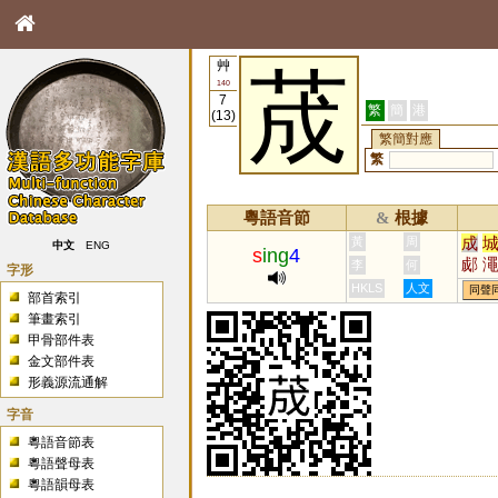
艸
荿
140
7
繁
簡
港
(13)
繁簡對應
繁
粵語音節
根據
&
成
黃
周
中文
ENG
s
ing
4
郕
李
何
字形
鱦
HKLS
人文
同聲
部首索引
筆畫索引
甲骨部件表
金文部件表
形義源流通解
字音
粵語音節表
粵語聲母表
粵語韻母表