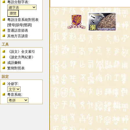
粵語分類字表:
粵語注音系統對照表
[
聲母
|
韻母
|
聲調
]
普通話音節表
其他方言讀音
工具
《說文》全文索引
《讀史方輿紀要》
成語彙輯
繁簡對照表
設定
冷僻字:
粵音系統: