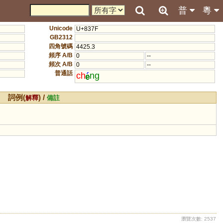
普
粵
Unicode
U+837F
GB2312
四角號碼
4425.3
頻序 A/B
0
--
頻次 A/B
0
--
普通話
ch
ng
詞例(
) /
解釋
備註
瀏覽次數: 2537