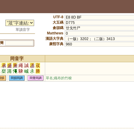
UTF-8
E8 8D BF
大五碼
D775
倉頡碼
廿戈竹尸
單讀音字
Matthews
0
漢語大字典
（一版）3202；（二版）3413
簡
康熙字典
960
同音字
城
承
盛
乘
繩
誠
丞
宬
澠
椉
譝
憴
騬
峸
氶
塍
溗
鋮
晟
草名;織布的竹梭
同韻
同韻同調
同聲同調