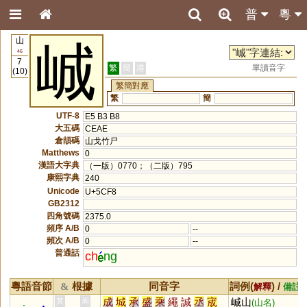
普
粵
山
峸
46
7
繁
簡
港
單讀音字
(10)
繁簡對應
繁
簡
UTF-8
E5 B3 B8
大五碼
CEAE
倉頡碼
山戈竹尸
Matthews
0
漢語大字典
（一版）0770；（二版）795
康熙字典
240
Unicode
U+5CF8
GB2312
四角號碼
2375.0
頻序 A/B
0
--
頻次 A/B
0
--
普通話
ch
ng
粵語音節
根據
同音字
詞例(
) /
&
解釋
備註
成
城
承
盛
乘
繩
誠
丞
宬
峸山
黃
周
(山名)