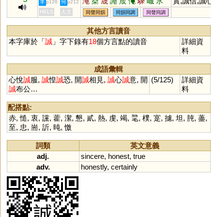
澠
椉
晟
譝
荿
憴
騬
峸
氶
實,誠信,誠心
李
何
p126
p212
鱦
溗
鋮
塍
HKLS
人文
同聲同韻
同韻同調
同聲同調
其他方言讀音
本字庫於「
誠
」字下錄有
18
個方言點的讀音
詳細資
料
成語彙輯
心悅
誠
服,
誠
惶
誠
恐, 開
誠
相見,
誠
心
誠
意, 開
(5/125)
詳細資
誠
布公…
料
配搭點:
赤
,
慥
,
衷
,
讜
,
藿
,
潔
,
懇
,
貳
,
熱
,
虔
,
竭
,
毣
,
樸
,
寔
,
攄
,
坦
,
肫
,
藎
,
至
,
忠
,
耑
,
訢
,
旽
,
憿
詞類
英文意義
adj.
sincere
,
honest
,
true
adv.
honestly
,
certainly