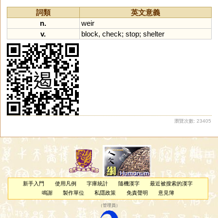
詞類
英文意義
n.
weir
v.
block
,
check
;
stop
;
shelter
瀏覽次數: 23405
新手入門
使用凡例
字庫統計
隨機漢字
最近被搜索的漢字
鳴謝
製作單位
私隱政策
免責聲明
意見簿
（
管理員
）