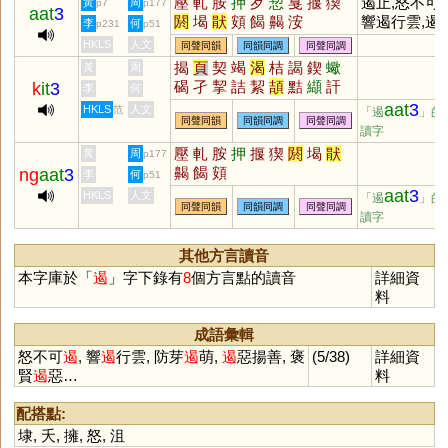
壓
軋
胺
押
歹
恝
戛
揠
猰
遏止,怒不可遏
黃
周
p7
p177
aat
3
閼
堨
猒
頞
餲
齃
洝
響遏行雲,遏
李
何
p231
p51
HKLS
人文
同聲同韻
同韻同調
同聲同調
揭
頁
契
竭
渴
桔
謁
鍥
蠍
黃
周
碣
孑
挈
詰
絜
頡
黠
纈
訐
k
it
3
李
何
擷
羯
楬
襭
朅
鐑
蝢
蛪
硈
aat
3
HKLS
人文
范
「遏
」的
同聲同韻
同韻同調
同聲同調
緳
藒
鞊
洯
滊
褉
蝎
蛣
嵑
讀字
劼
壓
軋
胺
押
揠
猰
閼
堨
猒
黃
周
p177
齃
餲
頞
ng
aat
3
李
何
p51
aat
3
HKLS
人文
「遏
」的
同聲同韻
同韻同調
同聲同調
讀字
其他方言讀音
本字庫於「
遏
」字下錄有
8
個方言點的讀音
詳細資
料
成語彙輯
怒不可
遏
, 響
遏
行雲, 防芽
遏
萌,
遏
惡揚善, 褒
(5/38)
詳細資
賢
遏
惡…
料
配搭點:
埭
,
夭
,
擁
,
怒
,
沮