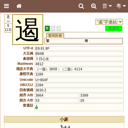
普
粵
辵
遏
162
9
繁
簡
港
異讀字
(13)
繁簡對應
繁
簡
UTF-8
E9 81 8F
大五碼
B94B
倉頡碼
卜日心女
Matthews
4812
漢語大字典
（一版）3858；（二版）4114
康熙字典
1189
Unicode
U+904F
GB2312
2284
四角號碼
3630.2
頻序 A/B
3664
3389
頻次 A/B
53
26
普通話
小篆