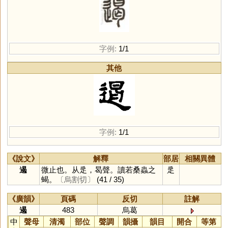
字例:
1/1
其他
字例:
1/1
《說文》
解釋
部居
相關異體
遏
微止也。从辵，曷聲。讀若桑蟲之
辵
蝎。
〔烏割切〕
(41 / 35)
《廣韻》
頁碼
反切
註解
遏
483
烏葛
中
聲母
清濁
部位
聲調
韻攝
韻目
開合
等第