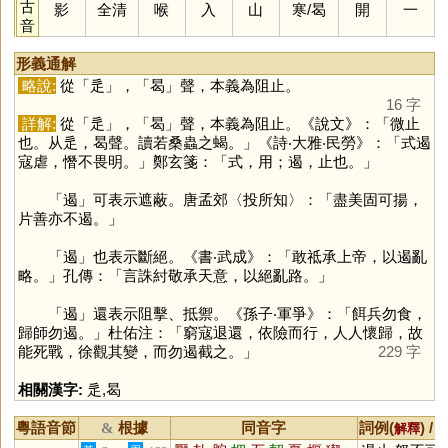
古
影
全清
喉
入
山
寒
/
曷
開
一
音
形義通解
略說:
從「
辵
」，「
曷
」聲，本義為阻止。
16 字
詳解:
從「
辵
」，「
曷
」聲，本義為阻止。《說文》：「微止
也。从辵，曷聲。讀若桑蟲之蝎。」《詩‧大雅‧民勞》：「式遏
寇虐，憯不畏明。」鄭玄箋：「式，用；遏，止也。」
「
遏
」可表示遮蔽。唐孟郊〈投所知〉：「盡美固可揚，
片善亦不遏。」
「
遏
」也表示斷絕。《書‧武成》：「敢祗承上帝，以遏亂
略。」孔傳：「言誅紂敬承天意，以絕亂路。」
「
遏
」還表示阻擊、抵禦。《孫子‧軍爭》：「餌兵勿食，
歸師勿遏。」杜佑注：「窮寇退還，依險而行，人人懷歸，故
能死戰，徐觀其變，而勿遏截之。」
229 字
相關漢字:
辵
,
曷
粵語音節
根據
同音字
詞例(
) /
&
解釋