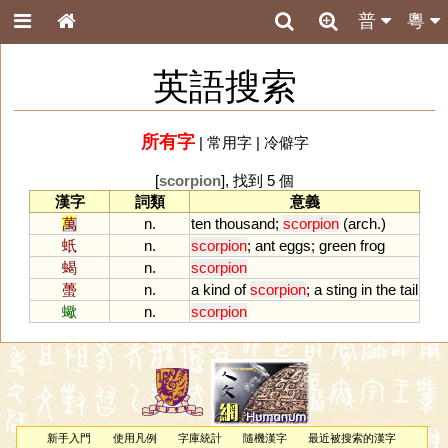
普
粵
英語搜索
所有字
|
常用字
|
冷僻字
[
scorpion
], 找到 5 個
漢字
詞類
意義
萬
n.
ten
thousand
;
scorpion
(
arch
.)
蚔
n.
scorpion
;
ant
eggs
;
green
frog
蝎
n.
scorpion
蠆
n.
a
kind
of
scorpion
;
a
sting
in
the
tail
蠍
n.
scorpion
新手入門
使用凡例
字庫統計
隨機漢字
最近被搜索的漢字