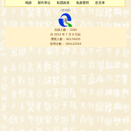
鳴謝
製作單位
私隱政策
免責聲明
意見簿
（
管理員
）
在線人數： 3280
自 2014 年 7 月 8 日起
瀏覽人數： 80178435
使用次數： 294122543