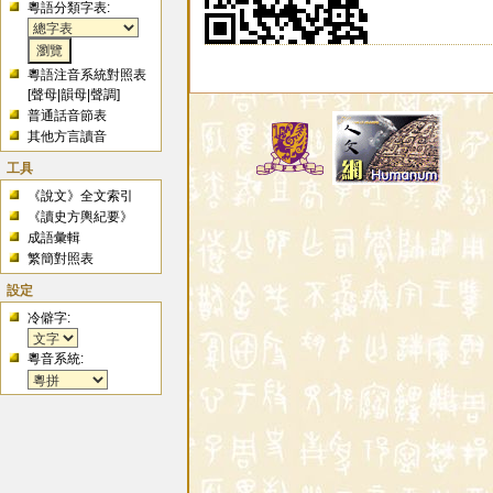
粵語分類字表:
粵語注音系統對照表
[
聲母
|
韻母
|
聲調
]
普通話音節表
其他方言讀音
工具
《說文》全文索引
《讀史方輿紀要》
成語彙輯
繁簡對照表
設定
冷僻字:
粵音系統: