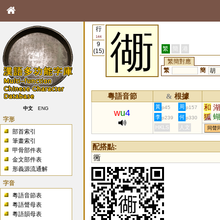
行
衚
144
9
繁
簡
港
(15)
繁簡對應
繁
簡
胡
粵語音節
根據
&
和
黃
周
p45
p157
中文
ENG
w
u
4
狐
李
何
p239
p330
字形
媩
HKLS
人文
同聲
部首索引
筆畫索引
配搭點:
甲骨部件表
衕
金文部件表
形義源流通解
字音
粵語音節表
粵語聲母表
粵語韻母表