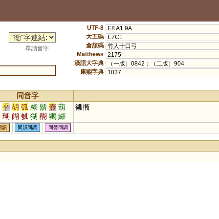
UTF-8
E8 A1 9A
大五碼
E7C1
倉頡碼
竹人十口弓
單讀音字
Matthews
2175
漢語大字典
（一版）0842；（二版）904
康熙字典
1037
同音字
湖
乎
胡
弧
糊
鬍
壺
葫
衚衕
蝴
瑚
餬
瓠
猢
醐
鶘
鰗
鶦
魱
楜
同韻
同韻同調
同聲同調