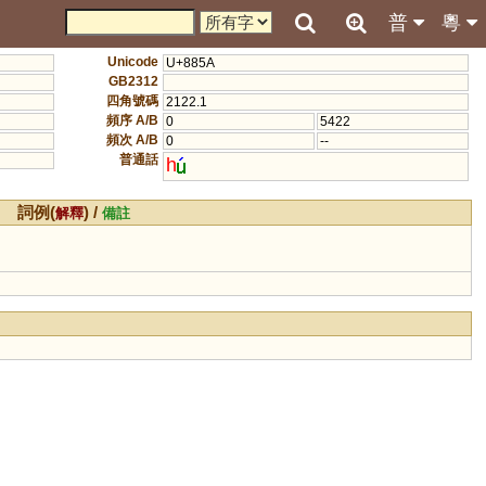
普
粵
Unicode
U+885A
GB2312
四角號碼
2122.1
頻序 A/B
0
5422
頻次 A/B
0
--
普通話
h
詞例(
) /
解釋
備註