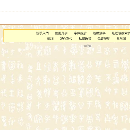
新手入門
使用凡例
字庫統計
隨機漢字
最近被搜索
鳴謝
製作單位
私隱政策
免責聲明
意見簿
（
管理員
）