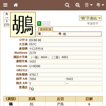
普
粵
鳥
鶘
196
9
繁
簡
港
單讀音字
(20)
繁簡對應
繁
簡
鹕
UTF-8
E9 B6 98
大五碼
F57C
倉頡碼
十口月竹火
Matthews
2179
漢語大字典
（一版）4644；（二版）4951
康熙字典
1422
Unicode
U+9D98
GB2312
四角號碼
4762.7
頻序 A/B
7054
5422
頻次 A/B
1
--
普通話
h
《廣韻》
頁碼
反切
註解
鶘
81
戸吳