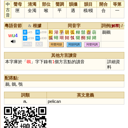
中
聲母
清濁
部位
聲調
韻攝
韻目
開合
等第
古
匣
全濁
喉
平
遇
模
/
模
合
一
音
粵語音節
根據
同音字
詞例(
) /
&
解釋
備
和
湖
乎
胡
弧
糊
鬍
壺
葫
鵜鶘
黃
周
p45
p209
w
u
4
狐
蝴
瑚
餬
瓠
猢
醐
鰗
媩
李
何
p239
p330
鶦
魱
衚
楜
HKLS
人文
同聲同韻
同韻同調
同聲同調
其他方言讀音
本字庫於「
鶘
」字下錄有
1
個方言點的讀音
詳細資
料
配搭點:
鵜
,
鶙
,
鴮
詞類
英文意義
n.
pelican