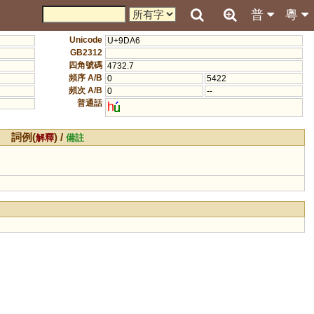
普
粵
Unicode
U+9DA6
GB2312
四角號碼
4732.7
頻序 A/B
0
5422
頻次 A/B
0
--
普通話
h
詞例(
) /
解釋
備註