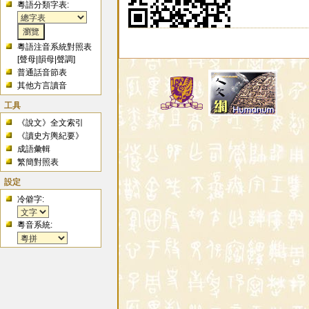
粵語分類字表:
粵語注音系統對照表
[
聲母
|
韻母
|
聲調
]
普通話音節表
其他方言讀音
工具
《說文》全文索引
《讀史方輿紀要》
成語彙輯
繁簡對照表
設定
冷僻字:
粵音系統: