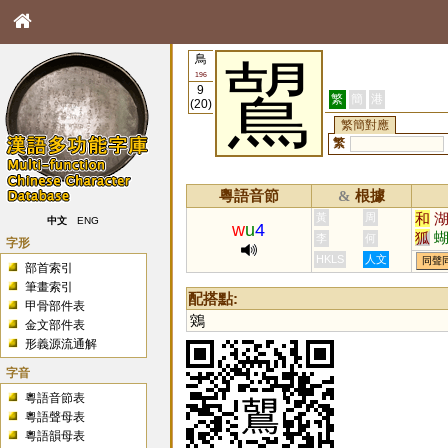
鳥
鶦
196
9
繁
簡
港
(20)
繁簡對應
繁
粵語音節
根據
&
和
黃
周
中文
ENG
w
u
4
狐
李
何
字形
媩
HKLS
人文
同聲
部首索引
筆畫索引
配搭點:
甲骨部件表
鶟
金文部件表
形義源流通解
字音
粵語音節表
粵語聲母表
粵語韻母表