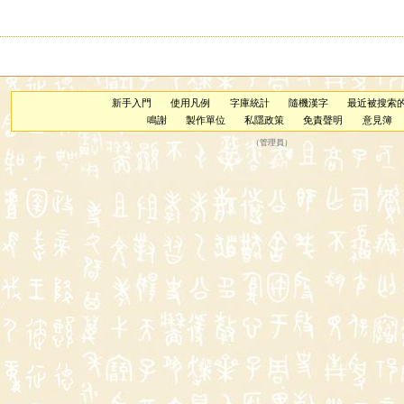
新手入門
使用凡例
字庫統計
隨機漢字
最近被搜索
鳴謝
製作單位
私隱政策
免責聲明
意見簿
（
管理員
）