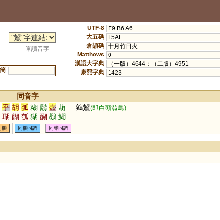
UTF-8
E9 B6 A6
大五碼
F5AF
倉頡碼
十月竹日火
單讀音字
Matthews
0
漢語大字典
（一版）4644；（二版）4951
簡
康熙字典
1423
同音字
湖
乎
胡
弧
糊
鬍
壺
葫
鶟鶦
(即白頭翁鳥)
蝴
瑚
餬
瓠
猢
醐
鶘
鰗
魱
衚
楜
同韻
同韻同調
同聲同調