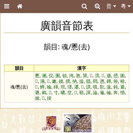
普
粵
廣韻音節表
韻目: 魂/慁(去)
韻目
漢字
慁
,
溷
,
俒
,
圂
,
頓
,
扽
,
敦
,
巽
,
𩕧
,
潠
,
𠹀
,
遜
,
愻
,
困
,
𣏔
,
涃
,
𩒱
,
嫩
,
媆
,
腝
,
抐
,
揾
,
䭡
,
悶
,
懣
,
鐏
,
臶
,
栫
,
魂/慁(去)
𦪚
,
鱒
,
睔
,
睴
,
琯
,
璭
,
㴫
,
𧬪
,
謴
,
噴
,
歕
,
湓
,
鈍
,
遁
,
遯
,
鶨
,
𩔂
,
寸
,
䍎
,
坌
,
𣴞
,
顐
,
諢
,
論
,
溣
,
碖
,
奔
,
惛
,
焌
,
𩯄
,
捘