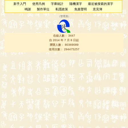
新手入門
使用凡例
字庫統計
隨機漢字
最近被搜索的漢字
鳴謝
製作單位
私隱政策
免責聲明
意見簿
（
管理員
）
在線人數： 3447
自 2014 年 7 月 8 日起
瀏覽人數： 80369089
使用次數： 294475257