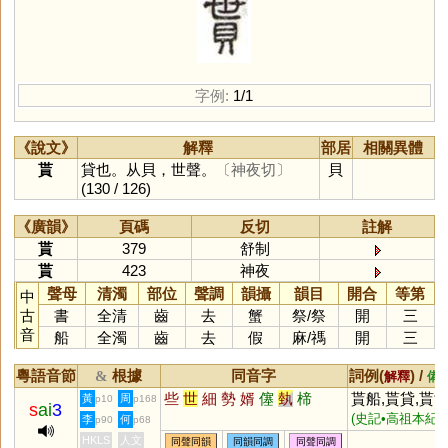
字例:
1/1
《說文》
解釋
部居
相關異體
貰
貸也。从貝，世聲。
〔神夜切〕
貝
(130 / 126)
《廣韻》
頁碼
反切
註解
貰
379
舒制
貰
423
神夜
聲母
清濁
部位
聲調
韻攝
韻目
開合
等第
中
古
書
全清
齒
去
蟹
祭
/
祭
開
三
音
船
全濁
齒
去
假
麻
/
禡
開
三
粵語音節
根據
同音字
詞例(
) /
&
解釋
備
些
世
細
勢
婿
僿
埶
楴
貰船,貰貸,貰
黃
周
p10
p168
s
ai
3
,
(史記•高祖本紀)
李
何
p90
p68
貰赦
HKLS
人文
同聲同韻
同韻同調
同聲同調