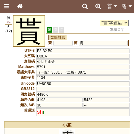
普
粵
貝
貰
154
5
繁
簡
港
單讀音字
(12)
繁簡對應
繁
簡
贳
UTF-8
E8 B2 B0
大五碼
DBEA
倉頡碼
心廿月山金
Matthews
5791
漢語大字典
（一版）3631；（二版）3871
康熙字典
1134
Unicode
U+8CB0
GB2312
四角號碼
4480.6
頻序 A/B
4193
5422
頻次 A/B
30
--
普通話
sh
小篆