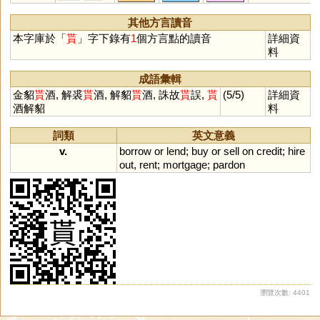
其他方言讀音
本字庫於「
貰
」字下錄有
1
個方言點的讀音
詳細資
料
成語彙輯
金貂
貰
酒, 解裘
貰
酒, 解貂
貰
酒, 誅故
貰
誤,
貰
(5/5)
詳細資
酒解貂
料
詞類
英文意義
v.
borrow
or
lend
;
buy
or
sell
on
credit
;
hire
out
,
rent
;
mortgage
;
pardon
瀏覽次數: 4401