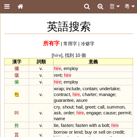
普
粵
英語搜索
所有字
|
常用字
|
冷僻字
[
hire
], 找到 10 個
漢字
詞類
意義
傭
v.
hire
,
employ
僦
v.
rent
;
hire
僱
v.
hire
;
employ
wrap
;
include
,
contain
;
undertake
;
包
v.
contract
,
hire
,
charter
;
manage
;
guarantee
,
asure
cry
,
shout
;
hail
,
greet
;
call
,
summon
,
叫
v.
ask
,
order
;
hire
,
engage
;
cause
;
permit
;
name
拴
v.
tie
,
fasten
;
fasten
with
a
bolt
;
hire
borrow
or
lend
;
buy
or
sell
on
credit
;
貰
v.