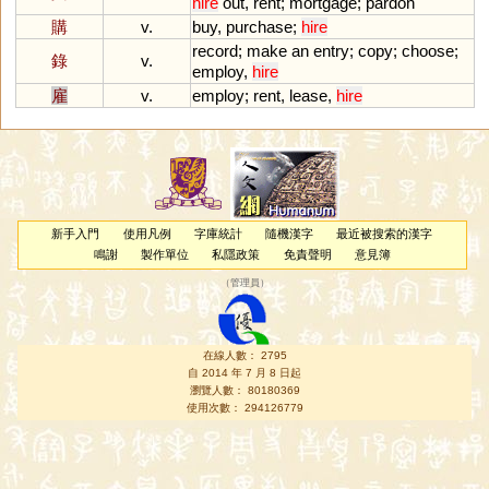
hire
out
,
rent
;
mortgage
;
pardon
購
v.
buy
,
purchase
;
hire
record
;
make
an
entry
;
copy
;
choose
;
錄
v.
employ
,
hire
雇
v.
employ
;
rent
,
lease
,
hire
新手入門
使用凡例
字庫統計
隨機漢字
最近被搜索的漢字
鳴謝
製作單位
私隱政策
免責聲明
意見簿
（
管理員
）
在線人數： 2795
自 2014 年 7 月 8 日起
瀏覽人數： 80180369
使用次數： 294126779