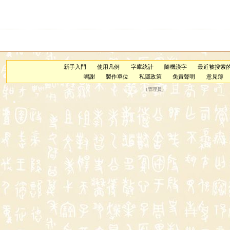
新手入門
使用凡例
字庫統計
隨機漢字
最近被搜索
鳴謝
製作單位
私隱政策
免責聲明
意見簿
（
管理員
）