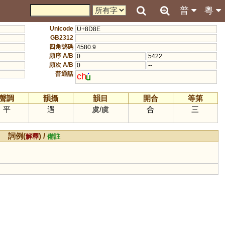
普
粵
Unicode
U+8D8E
GB2312
四角號碼
4580.9
頻序 A/B
0
5422
頻次 A/B
0
--
普通話
ch
聲調
韻攝
韻目
開合
等第
平
遇
虞
/
虞
合
三
詞例(
) /
解釋
備註