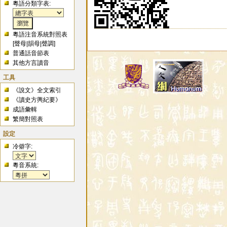
粵語分類字表:
粵語注音系統對照表
[
聲母
|
韻母
|
聲調
]
普通話音節表
其他方言讀音
工具
《說文》全文索引
《讀史方輿紀要》
成語彙輯
繁簡對照表
設定
冷僻字:
粵音系統: