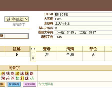
UTF-8
E8 B6 8E
大五碼
E060
倉頡碼
土人竹十木
單讀音字
Matthews
0
漢語大字典
（一版）3485；（二版）3717
簡
康熙字典
1145
註解
中
聲母
清濁
部位
古
澄
全濁
舌
音
同音字
豬
朱
株
珠
諸
誅
蛛
銖
櫧
瀦
茱
洙
櫫
邾
姝
鴸
蠩
絑
鮢
藷
藸
袾
跦
硃
古代楚國名
同韻
同韻同調
同聲同調