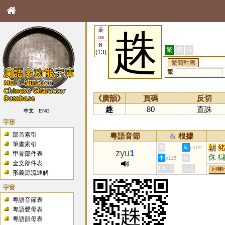
走
趎
156
6
繁
簡
港
(13)
繁簡對應
繁
《廣韻》
頁碼
反切
趎
80
直誅
中文
ENG
字形
部首索引
粵語音節
根據
&
筆畫索引
朝
黃
周
p169
z
yu
1
甲骨部件表
侏
李
何
p115
金文部件表
蝫
HKLS
人文
同聲
形義源流通解
字音
粵語音節表
粵語聲母表
粵語韻母表