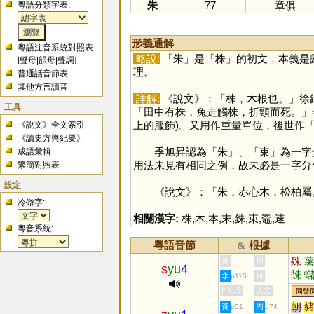
朱
77
章俱
粵語分類字表:
形義通解
粵語注音系統對照表
略說:
「
朱
」是「
株
」的初文，本義是
[
聲母
|
韻母
|
聲調
]
理。
普通話音節表
其他方言讀音
詳解:
《說文》：「株，木根也。」徐
工具
「田中有株，兔走觸株，折頸而死。」
上的服飾)。又用作重量單位，後世作
《說文》全文索引
《讀史方輿紀要》
季旭昇認為「
朱
」、「
束
」為一字
成語彙輯
用法未見有相同之例，故未必是一字分
繁簡對照表
設定
《說文》：「朱，赤心木，松柏屬
冷僻字:
相關漢字:
株
,
木
,
本
,
末
,
銖
,
束
,
鼄
,
速
粵音系統:
粵語音節
根據
&
殊
黃
周
s
yu
4
陎
李
何
p115
HKLS
人文
同聲
朝
黃
周
p51
p74