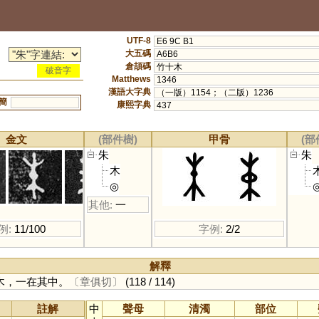
UTF-8
E6 9C B1
大五碼
A6B6
倉頡碼
竹十木
破音字
Matthews
1346
漢語大字典
（一版）1154；（二版）1236
簡
康熙字典
437
金文
(部件樹)
甲骨
(部
朱
朱
木
◎
其他:
一
例:
11/100
字例:
2/2
解釋
木，一在其中。
〔章俱切〕
(118 / 114)
註解
中
聲母
清濁
部位