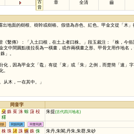
古
章
全清
齒
音
露出地面的樹根、樹幹或樹樁。假借為赤色、紅色。甲金文從「
木
」
鍇《繫傳》：「入土曰根，在土上者曰株。」段玉裁注：「株，今俗
金文中間圓點後拉長為一橫畫，或作兩橫畫之形。甲骨文用作地名，
「
銖
」。
分化，因為甲金文「
鼄
」有從「
束
」或「
朱
」之例，而楚簡「
速
」字
化。
。从木，一在其中。」
同音字
薯
殳
銖
茱
洙
蜍
藷
杸
朱提
(古代四川地名)
蠩
糬
同韻
同韻同調
同聲同調
豬
株
珠
諸
誅
蛛
銖
侏
朱丹,朱閣,丹朱,朱脣,朱砂