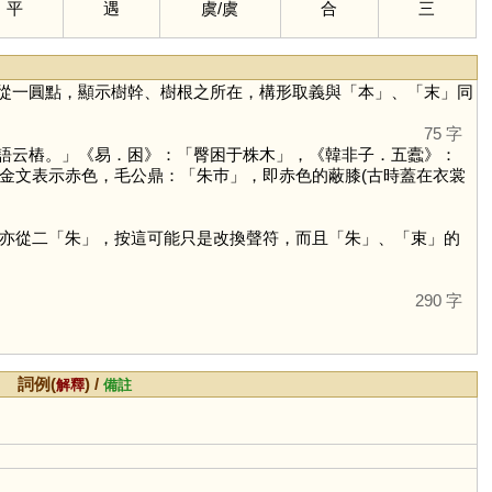
平
遇
虞
/
虞
合
三
從一圓點，顯示樹幹、樹根之所在，構形取義與「
本
」、「
末
」同
75 字
語云樁。」《易．困》：「臀困于株木」，《韓非子．五蠹》：
金文表示赤色，毛公鼎：「朱巿」，即赤色的蔽膝(古時蓋在衣裳
亦從二「
朱
」，按這可能只是改換聲符，而且「
朱
」、「
束
」的
290 字
詞例(
) /
解釋
備註