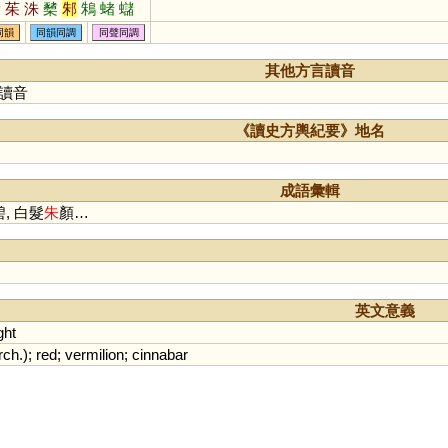
瀦
茱
洙
櫫
邾
鴸
蝫
蠩
絑
鮢
跦
藷
姝
藸
趎
袾
同韻
同韻同調
同聲同調
其他方言讀音
讀音
《讀史方輿紀要》地名
成語彙輯
, 白髮
朱
顏…
英文意義
ght
rch
.);
red
;
vermilion
;
cinnabar