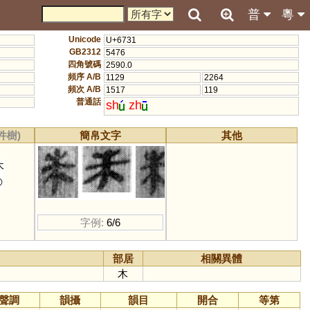
普
粵
Unicode
U+6731
GB2312
5476
四角號碼
2590.0
頻序 A/B
1129
2264
頻次 A/B
1517
119
普通話
sh
zh
件樹)
簡帛文字
其他
木
◎
字例:
6/6
部居
相關異體
木
聲調
韻攝
韻目
開合
等第