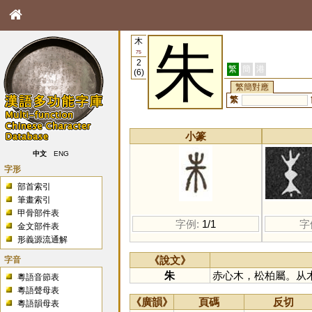
木
朱
75
2
繁
簡
港
(6)
繁簡對應
繁
小篆
中文
ENG
字形
部首索引
筆畫索引
甲骨部件表
字例:
1/1
字
金文部件表
形義源流通解
字音
《說文》
朱
赤心木，松柏屬。从
粵語音節表
粵語聲母表
《廣韻》
頁碼
反切
粵語韻母表