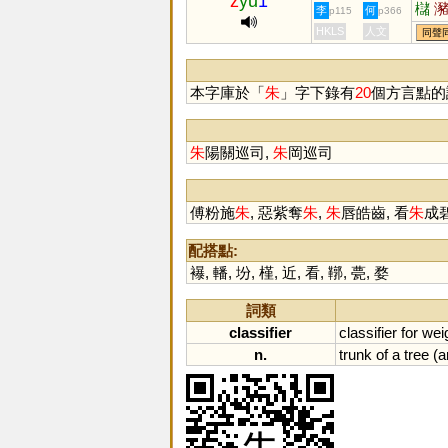
z
yu
1
櫧
李
何
p115
p366
硃
HKLS
人文
同聲
本字庫於「
朱
」字下錄有
20
個方言點的
朱
陽關巡司,
朱
岡巡司
傅粉施
朱
, 惡紫奪
朱
,
朱
唇皓齒, 看
朱
成碧
配搭點:
襮
,
轓
,
坋
,
槿
,
近
,
看
,
鞹
,
甍
,
婺
詞類
classifier
classifier
for
wei
n.
trunk
of
a
tree
(
a