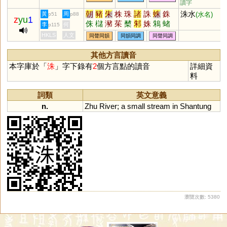
讀字
朝
豬
朱
株
珠
諸
誅
蛛
銖
洙水
黃
周
(水名)
p51
p88
z
yu
1
侏
櫧
瀦
茱
櫫
邾
姝
鴸
蝫
李
何
p115
蠩
絑
鮢
藷
藸
趎
袾
跦
硃
HKLS
人文
同聲同韻
同韻同調
同聲同調
其他方言讀音
本字庫於「
洙
」字下錄有
2
個方言點的讀音
詳細資
料
詞類
英文意義
n.
Zhu
River
;
a
small
stream
in
Shantung
瀏覽次數: 5380