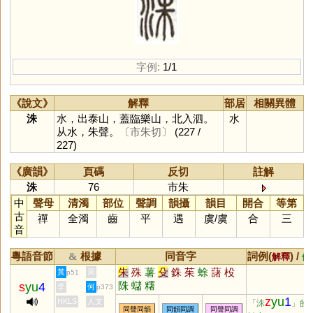
字例:
1/1
《說文》
解釋
部居
相關異體
洙
水，出泰山，蓋臨樂山，北入泗。
水
从水，朱聲。
〔市朱切〕
(227 /
227)
《廣韻》
頁碼
反切
註解
洙
76
市朱
中
聲母
清濁
部位
聲調
韻攝
韻目
開合
等第
古
禪
全濁
齒
平
遇
虞
/
虞
合
三
音
粵語音節
根據
同音字
詞例(
) /
&
解釋
備
朱
殊
薯
殳
銖
茱
蜍
藷
杸
黃
周
p51
陎
蠩
糬
s
yu
4
李
何
p373
z
yu
1
HKLS
人文
「洙
」的
同聲同韻
同韻同調
同聲同調