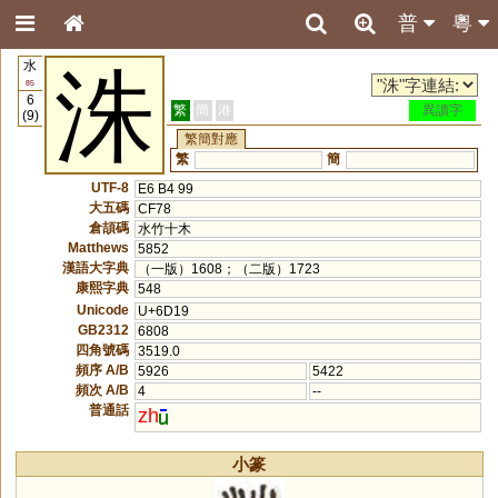
普
粵
水
洙
85
6
繁
簡
港
異讀字
(9)
繁簡對應
繁
簡
UTF-8
E6 B4 99
大五碼
CF78
倉頡碼
水竹十木
Matthews
5852
漢語大字典
（一版）1608；（二版）1723
康熙字典
548
Unicode
U+6D19
GB2312
6808
四角號碼
3519.0
頻序 A/B
5926
5422
頻次 A/B
4
--
普通話
zh
小篆