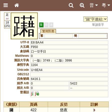
普
粵
足
躤
157
18
繁
簡
港
單讀音字
(25)
繁簡對應
繁
簡
UTF-8
E8 BA A4
大五碼
F950
倉頡碼
口一廿手日
Matthews
0
漢語大字典
（一版）3749；（二版）3996
康熙字典
1164
Unicode
U+8EA4
GB2312
四角號碼
6416.1
頻序 A/B
0
5422
頻次 A/B
0
--
普通話
j
j
i
《廣韻》
頁碼
反切
註解
躤
422
慈夜