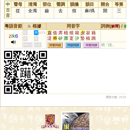
中
聲母
清濁
部位
聲調
韻攝
韻目
開合
等第
古
從
全濁
齒
去
假
麻
/
禡
開
三
音
粵語音節
根據
同音字
詞例(
) /
&
解釋
備
直
值
席
植
殖
籍
夕
寂
藉
黃
周
p173
z
ik
6
湜
瘠
矽
躑
寔
汐
蟄
稙
蹢
李
何
埴
葃
庴
塉
潪
釸
膌
堲
蓆
HKLS
人文
同「
踖
」
同聲同韻
同韻同調
同聲同調
褯
耤
穸
漃
犆
瀏覽次數: 2519