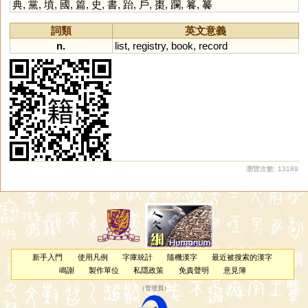
典
,
黨
,
墳
,
國
,
篇
,
史
,
書
,
跆
,
戶
,
棗
,
躝
,
籑
,
䉵
詞類
英文意義
n.
list
,
registry
,
book
,
record
瀏覽次數: 13189
新手入門
使用凡例
字庫統計
隨機漢字
最近被搜索的漢字
鳴謝
製作單位
私隱政策
免責聲明
意見簿
（
管理員
）