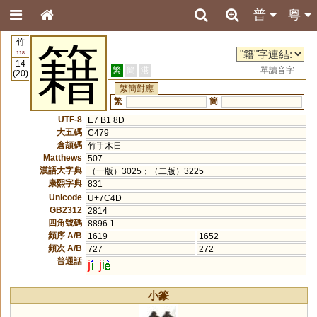
普
粵
竹
籍
118
14
繁
簡
港
單讀音字
(20)
繁簡對應
繁
簡
UTF-8
E7 B1 8D
大五碼
C479
倉頡碼
竹手木日
Matthews
507
漢語大字典
（一版）3025；（二版）3225
康熙字典
831
Unicode
U+7C4D
GB2312
2814
四角號碼
8896.1
頻序 A/B
1619
1652
頻次 A/B
727
272
普通話
j
j
i
小篆