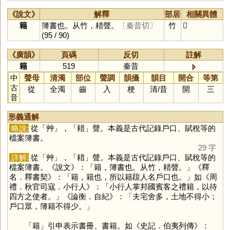
《說文》
解釋
部居
相關異體
籍
簿書也。从竹，耤聲。
〔秦昔切〕
竹
𥷸
(95 / 90)
《廣韻》
頁碼
反切
註解
籍
519
秦昔
中
聲母
清濁
部位
聲調
韻攝
韻目
開合
等第
古
從
全濁
齒
入
梗
清
/
昔
開
三
音
形義通解
略說:
從「
艸
」，「
耤
」聲。本義是古代記錄戶口、賦稅等的
檔案簿書。
29 字
詳解:
從「
艸
」，「
耤
」聲。本義是古代記錄戶口、賦稅等的
檔案簿書。《說文》：「籍，簿書也。从竹，耤聲。」《釋
名．釋書契》：「籍，籍也，所以籍䟽人名戶口也。」如《周
禮．秋官司寇．小行人》：「小行人掌邦國賓客之禮籍，以待
四方之使者。」《論衡．自紀》：「夫宅舍多，土地不得小；
戶口眾，簿籍不得少。」
「
籍
」引申表示書冊、書籍。如《史記．伯夷列傳》：