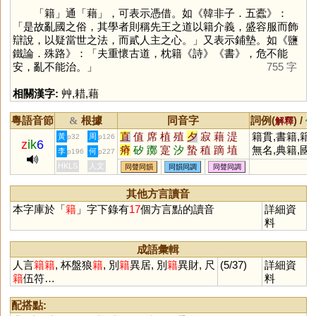
「
籍
」通「
藉
」，可表示憑借。如《韓非子．五蠹》：
「是故亂國之俗，其學者則稱先王之道以籍介義，盛容服而飾
辯說，以疑當世之法，而貳人主之心。」又表示鋪墊。如《鹽
鐵論．殊路》：「夫重懷古道，枕籍《詩》《書》，危不能
安，亂不能治。」
755 字
相關漢字:
艸
,
耤
,
藉
粵語音節
根據
同音字
詞例(
) /
&
解釋
備
直
值
席
植
殖
夕
寂
藉
湜
籍貫,書籍,籍
黃
周
p32
p126
z
ik
6
瘠
矽
躑
寔
汐
蟄
稙
蹢
埴
無名,典籍,國
李
何
p196
p227
漃
葃
庴
塉
潪
釸
膌
堲
躤
籍,外籍,帳籍,
HKLS
人文
同聲同韻
同韻同調
同聲同調
褯
耤
犆
穸
蓆
戶籍
其他方言讀音
本字庫於「
籍
」字下錄有
17
個方言點的讀音
詳細資
料
成語彙輯
人言
籍
籍
, 杯盤狼
籍
, 別
籍
異居, 別
籍
異財, 尺
(5/37)
詳細資
籍
伍符…
料
配搭點: