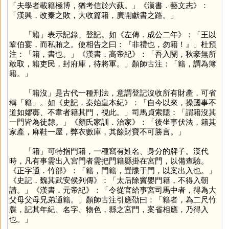
「夫學者載籍極博，猶考信於六蓺。」《漢書．藝文志》：
「漢興，改秦之敗，大收篇籍，廣開獻書之路。」
「
籍
」表示記錄、登記。如《左傳．成公二年》：「王以
鞏伯宴，而私賄之。使相告之曰：『非禮也，勿籍！』」杜預
注：「籍，書也。」《漢書．高帝紀》：「吾入關，秋豪無所
敢取，籍吏民，封府庫，待將軍。」顏師古注：「籍，謂為簿
籍。」
「籍沒」是古代一種刑法，意謂登記沒收所有財產，可省
稱「
籍
」。如《史記．秦始皇本紀》：「自今以來，操國事不
道如嫪毐、不韋者籍其門，視此。」司馬貞索隱：「謂籍沒其
一門皆為徒隸。」《顏氏家訓．治家》：「後坐事伏法，籍其
家產，麻鞋一屋，弊衣數庫，其餘財寶不可勝言。」
「
籍
」可特指門籍，一種寫有姓名、身分的牌子。漢代
時，凡有事需出入宮門者需把門籍縣掛在宮門，以備查驗。
《正字通．竹部》：「籍，門籍，置牒于門，以案出入也。」
《史記．魏其武安侯列傳》：「太后除竇嬰門籍，不得入朝
請。」《漢書．元帝紀》：「令從官給事宮司馬中者，得為大
父母父母兄弟通籍。」顏師古注引應劭曰：「籍者，為二尺竹
牒，記其年紀、名字、物色，縣之宮門，案省相應，乃得入
也。」