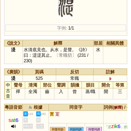
字例:
1/1
《說文》
解釋
部居
相關異體
湜
水清底見也。从水，是聲。《詩》
水
曰：湜湜其止。
〔常職切〕
(231 /
230)
《廣韻》
頁碼
反切
註解
湜
525
常職
中
聲母
清濁
部位
聲調
韻攝
韻目
開合
等第
古
禪
全濁
齒
入
曾
蒸
/
職
開
三
音
粵語音節
根據
同音字
詞例(
) /
&
解釋
備
實
寔
黃
周
p18
p90
s
at
6
李
何
z
ik
6
HKLS
人文
「湜
」的
同聲同韻
同韻同調
同聲同調