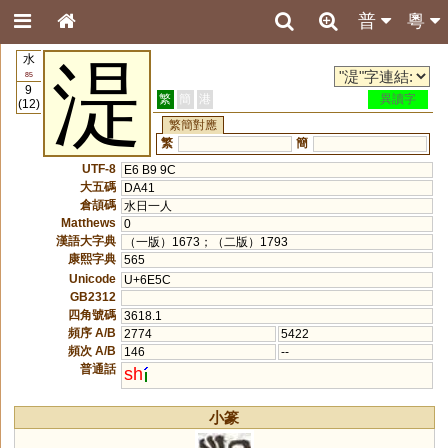
普
粵
水
湜
85
9
繁
簡
港
異讀字
(12)
繁簡對應
繁
簡
UTF-8
E6 B9 9C
大五碼
DA41
倉頡碼
水日一人
Matthews
0
漢語大字典
（一版）1673；（二版）1793
康熙字典
565
Unicode
U+6E5C
GB2312
四角號碼
3618.1
頻序 A/B
2774
5422
頻次 A/B
146
--
普通話
sh
小篆