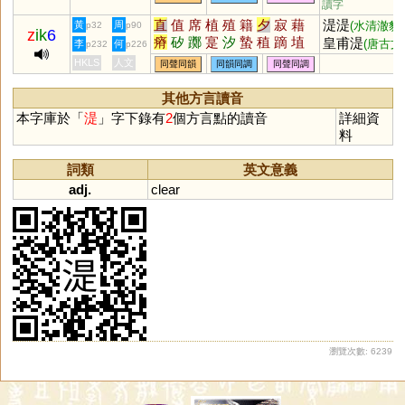
讀字
直
值
席
植
殖
籍
夕
寂
藉
湜湜
黃
周
(水清澈貌)
p32
p90
z
ik
6
瘠
矽
躑
寔
汐
蟄
稙
蹢
埴
皇甫湜
(唐古文
李
何
p232
p226
漃
葃
庴
塉
潪
釸
膌
堲
躤
家)
HKLS
人文
同聲同韻
同韻同調
同聲同調
褯
耤
犆
蓆
穸
其他方言讀音
本字庫於「
湜
」字下錄有
2
個方言點的讀音
詳細資
料
詞類
英文意義
adj.
clear
瀏覽次數: 6239