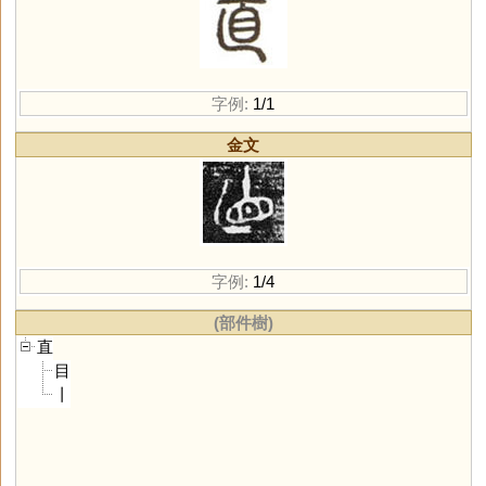
字例:
1/1
金文
字例:
1/4
(部件樹)
直
目
丨