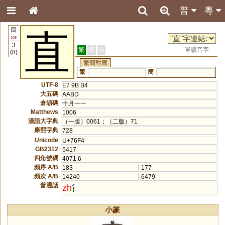
普
粵
目
直
109
3
繁
簡
港
單讀音字
(8)
繁簡對應
繁
簡
UTF-8
E7 9B B4
大五碼
AABD
倉頡碼
十月一一
Matthews
1006
漢語大字典
（一版）0061；（二版）71
康熙字典
728
Unicode
U+76F4
GB2312
5417
四角號碼
4071.6
頻序 A/B
183
177
頻次 A/B
14240
6479
普通話
zh
小篆