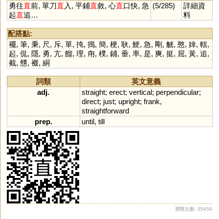
勇往
直
前, 單刀
直
入, 平鋪
直
敘, 心
直
口快, 急
(5/285)
詳細資
起
直
追…
料
配搭點:
襬
,
筆
,
秉
,
尺
,
斥
,
單
,
扽
,
搗
,
簡
,
梗
,
耿
,
鯁
,
急
,
剛
,
觥
,
憨
,
婞
,
轄
,
起
,
侃
,
隱
,
勇
,
亢
,
餾
,
理
,
甪
,
樸
,
鋪
,
垂
,
率
,
是
,
爽
,
挺
,
屈
,
黃
,
追
,
截
,
戇
,
裰
,
絧
詞類
英文意義
adj.
straight
;
erect
;
vertical
;
perpendicular
;
direct
;
just
;
upright
;
frank
,
straightforward
prep.
until
,
till
瀏覽次數: 35459