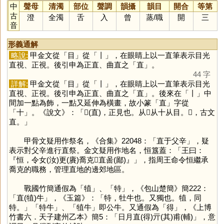
中
聲母
清濁
部位
聲調
韻攝
韻目
開合
等第
古
澄
全濁
舌
入
曾
蒸
/
職
開
三
音
形義通解
略說:
甲金文從「
目
」從「
丨
」，在眼睛上以一直筆表示目光
直視、正視。後引申為正直、曲直之「
直
」。
44 字
詳解:
甲金文從「
目
」從「
丨
」，在眼睛上以一直筆表示目光
直視、正視。後引申為正直、曲直之「
直
」。後來在「
丨
」中
間加一點為飾，一點又延伸為橫畫，故小篆「
直
」字從
「
十
」。《說文》：「𥄂(直)，正見也。从𠃊从十从目。𣖇，古文
直。」
甲骨文疑用作祭名，《合集》22048：「直于父辛」，疑
表示對父辛進行直祭。金文疑用作地名，恒簋蓋：「王曰：
『恒，令女(汝)更(賡)喬克𤔲直啚(鄙)』」，指周王命令恒繼承
喬克的職務，管理直地的邊郊地區。
戰國竹簡通假為「
犆
」、「
特
」，《包山楚簡》簡222：
「直(犆)牛」，《玉篇》：「特，牡牛也。又獨也。犆，同
特。」「特牛」、「犆牛」即公牛。又通假為「
得
」，《上博
竹書六．天子建州乙本》簡5：「日月直(得)亓(其)甫(輔)」，意