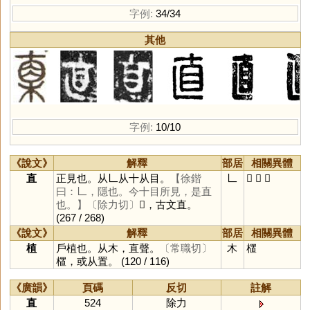
字例:
34/34
其他
字例:
10/10
《說文》
解釋
部居
相關異體
直
正見也。从𠃊从十从目。
【徐鍇
𠃊
𥄂
𣖇
植
曰：𠃊，隱也。今十目所見，是直
也。】
〔除力切〕
𣖇，古文直。
(267 / 268)
《說文》
解釋
部居
相關異體
植
戶植也。从木，直聲。
〔常職切〕
木
㯰
㯰，或从置。
(120 / 116)
《廣韻》
頁碼
反切
註解
直
524
除力