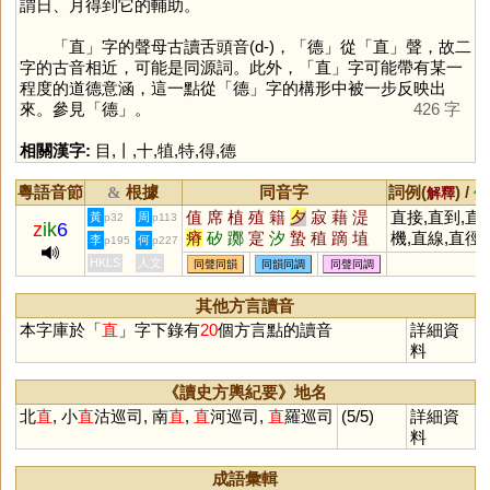
謂日、月得到它的輔助。
「
直
」字的聲母古讀舌頭音(d-)，「
德
」從「
直
」聲，故二
字的古音相近，可能是同源詞。此外，「
直
」字可能帶有某一
程度的道德意涵，這一點從「
德
」字的構形中被一步反映出
來。參見「
德
」。
426 字
相關漢字:
目
,
丨
,
十
,
犆
,
特
,
得
,
德
粵語音節
根據
同音字
詞例(
) /
&
解釋
備
值
席
植
殖
籍
夕
寂
藉
湜
直接,直到,直
黃
周
p32
p113
z
ik
6
瘠
矽
躑
寔
汐
蟄
稙
蹢
埴
機,直線,直徑,
李
何
p195
p227
漃
葃
庴
塉
潪
釸
膌
堲
躤
直撥,直覺,直
HKLS
人文
同聲同韻
同韻同調
同聲同調
褯
耤
犆
穸
蓆
屬,直通,直達,
直落,直立,直
其他方言讀音
言,直角,直隸,
本字庫於「
直
」字下錄有
20
個方言點的讀音
詳細資
直話直說
料
《讀史方輿紀要》地名
北
直
, 小
直
沽巡司, 南
直
,
直
河巡司,
直
羅巡司
(5/5)
詳細資
料
成語彙輯