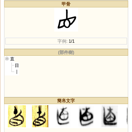
甲骨
字例:
1/1
(部件樹)
直
目
丨
簡帛文字