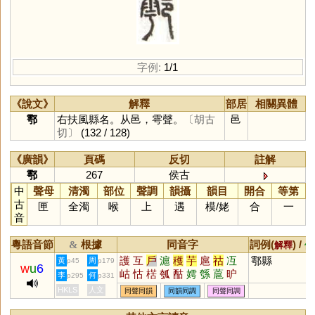
字例:
1/1
《說文》
解釋
部居
相關異體
鄠
右扶風縣名。从邑，雩聲。
〔胡古
邑
切〕
(132 / 128)
《廣韻》
頁碼
反切
註解
鄠
267
侯古
中
聲母
清濁
部位
聲調
韻攝
韻目
開合
等第
古
匣
全濁
喉
上
遇
模
/
姥
合
一
音
粵語音節
根據
同音字
詞例(
) /
&
解釋
備
護
互
戶
滬
穫
芋
扈
祜
冱
鄠縣
黃
周
p45
p179
w
u
6
岵
怙
楛
瓠
酤
嫮
綔
蔰
昈
李
何
p295
p331
熩
雽
槴
婟
濩
頀
韄
臒
嫭
HKLS
人文
同聲同韻
同韻同調
同聲同調
枑
芐
沍