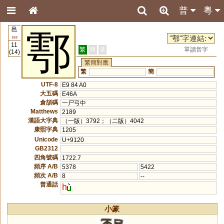
普
粵
邑
鄠
163
11
繁
簡
港
單讀音字
(14)
繁簡對應
繁
簡
UTF-8
E9 84 A0
大五碼
E46A
倉頡碼
一尸弓中
Matthews
2189
漢語大字典
（一版）3792；（二版）4042
康熙字典
1205
Unicode
U+9120
GB2312
四角號碼
1722.7
頻序 A/B
5378
5422
頻次 A/B
8
--
普通話
h
小篆