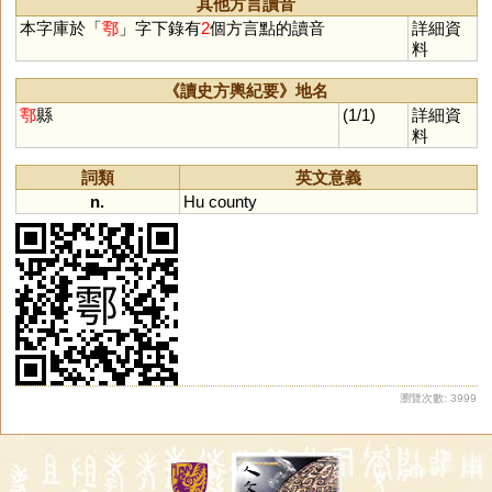
其他方言讀音
本字庫於「
鄠
」字下錄有
2
個方言點的讀音
詳細資
料
《讀史方輿紀要》地名
鄠
縣
(1/1)
詳細資
料
詞類
英文意義
n.
Hu
county
瀏覽次數: 3999