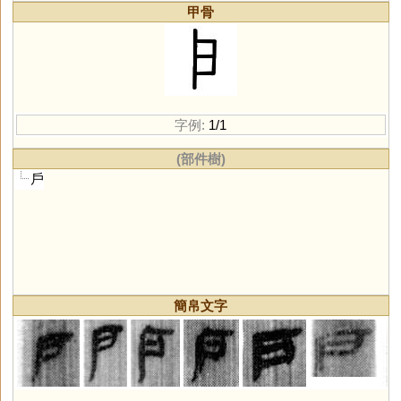
甲骨
字例:
1/1
(部件樹)
戶
簡帛文字