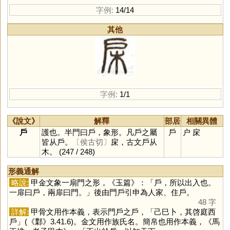
字例:
14/14
其他
字例:
1/1
《說文》
解釋
部居
相關異體
戶
護也。半門曰戶，象形。凡戶之屬
戶
户
㦿
皆从戶。
〔侯古切〕
㦿，古文戶从
木。
(247 / 248)
形義通解
略說:
甲金文象一扇門之形，《玉篇》：「戶，所以出入也。
一扉曰戶，兩扉曰門。」後由門戶引申為人家、住戶。
48 字
詳解:
甲骨文用作本義，表示門戶之戶，「己巳卜，其啓庭西
戶」(《鄴》3.41.6)。金文用作族氏名。簡帛也用作本義，《馬