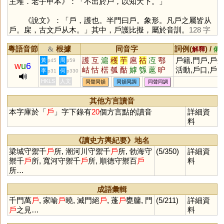
王堆．老子甲本》：「不出於戶，以知天下。」
《說文》：「戶，護也。半門曰戶。象形。凡戶之屬皆从
戶。㦿，古文戶从木。」其中，戶護比擬，屬於音訓。
128 字
粵語音節
根據
同音字
詞例(
) /
&
解釋
備
護
互
滬
穫
芋
扈
祜
冱
鄠
戶籍,門戶,戶
黃
周
p45
p59
w
u
6
岵
怙
楛
瓠
酤
嫭
綔
蔰
昈
活動,戶口,戶
李
何
p31
p330
熩
雽
槴
婟
濩
頀
韄
臒
嫮
主,戶頭,戶內
HKLS
人文
同聲同韻
同韻同調
同聲同調
芐
枑
沍
其他方言讀音
本字庫於「
戶
」字下錄有
20
個方言點的讀音
詳細資
料
《讀史方輿紀要》地名
梁城守禦千
戶
所, 潮河川守禦千
戶
所, 勃海守
(5/350)
詳細資
禦千
戶
所, 寬河守禦千
戶
所, 順德守禦百
戶
料
所…
成語彙輯
千門萬
戶
, 家喻
戶
曉, 滅門絕
戶
, 蓬
戶
甕牖, 門
(5/211)
詳細資
戶
之見…
料