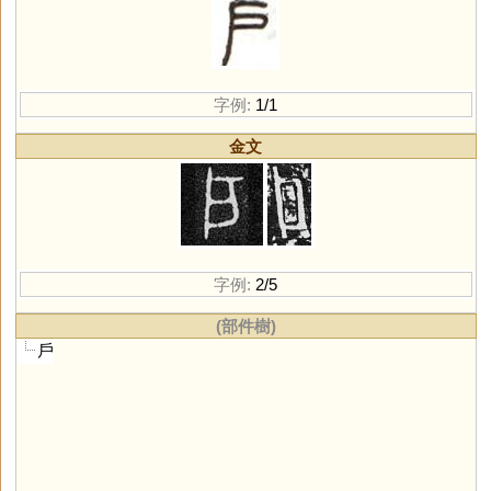
字例:
1/1
金文
字例:
2/5
(部件樹)
戶