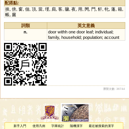
配搭點:
挨
,
傍
,
窗
,
佃
,
頂
,
當
,
墐
,
扃
,
客
,
牖
,
夜
,
用
,
閌
,
門
,
豻
,
牝
,
蓬
,
籍
,
帳
,
廲
詞類
英文意義
n.
door
withh
one
door
leaf
;
individual
;
family
,
household
;
population
;
account
瀏覽次數: 36744
新手入門
使用凡例
字庫統計
隨機漢字
最近被搜索的漢字