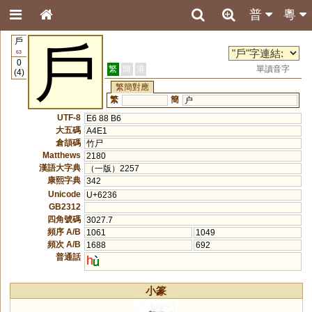
普
粵
戶
戶
63
0
繁
簡
港
單讀音字
(4)
繁簡對應
繁
簡
户
UTF-8
E6 88 B6
大五碼
A4E1
倉頡碼
竹尸
Matthews
2180
漢語大字典
（一版）2257
康熙字典
342
Unicode
U+6236
GB2312
四角號碼
3027.7
頻序 A/B
1061
1049
頻次 A/B
1688
692
普通話
h
小篆