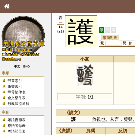
言
護
149
14
繁
簡
港
(21)
繁簡對應
繁
簡
护
小篆
中文
ENG
字形
部首索引
筆畫索引
甲骨部件表
字例:
1/1
金文部件表
形義源流通解
字音
《說文》
護
救視也。从言，蒦聲
粵語音節表
粵語聲母表
《廣韻》
頁碼
反切
粵語韻母表