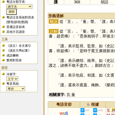
護
368
胡誤
粵語分類字表:
形義通解
粵語注音系統對照表
略說:
從「
言
」，「
蒦
」聲。「
護
」表
[
聲母
|
韻母
|
聲調
]
普通話音節表
詳解:
從「
言
」，「
蒦
」聲。「
護
」表
其他方言讀音
書．趙雲傳》：「雲身抱弱子，即後主
工具
「
護
」表示監視、監督。如《史記
《說文》全文索引
書．班超傳》：「是時于窴王廣德新攻
《讀史方輿紀要》
成語彙輯
「
護
」表示總領、統率。如《史記
繁簡對照表
護之，諸將不敢不盡力。」顏師古注：
設定
冷僻字:
「
護
」表示包庇、袒護。如《文選
粵音系統:
「
護
」還表示遮蓋、掩飾。《樂府
相關漢字:
言
,
蒦
粵語音節
根據
&
互
黃
周
p45
p165
w
u
6