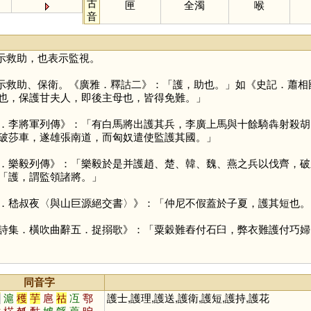
古
匣
全濁
喉
音
示救助，也表示監視。
示救助、保衛。《廣雅．釋詁二》：「護，助也。」如《史記．蕭相
也，保護甘夫人，即後主母也，皆得免難。」
．李將軍列傳》：「有白馬將出護其兵，李廣上馬與十餘騎犇射殺胡
破莎車，遂雄張南道，而匈奴遣使監護其國。」
．樂毅列傳》：「樂毅於是并護趙、楚、韓、魏、燕之兵以伐齊，破
「護，謂監領諸將。」
．嵇叔夜〈與山巨源絕交書〉》：「仲尼不假蓋於子夏，護其短也。
詩集．橫吹曲辭五．捉搦歌》：「粟穀難舂付石臼，弊衣難護付巧婦
同音字
戶
滬
穫
芋
扈
祜
冱
鄠
護士,護理,護送,護衛,護短,護持,護花