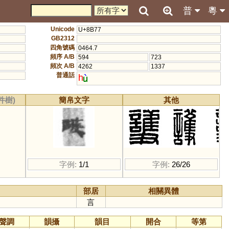
普
粵
Unicode
U+8B77
GB2312
四角號碼
0464.7
頻序 A/B
594
723
頻次 A/B
4262
1337
普通話
h
件樹)
簡帛文字
其他
字例:
1/1
字例:
26/26
部居
相關異體
言
聲調
韻攝
韻目
開合
等第