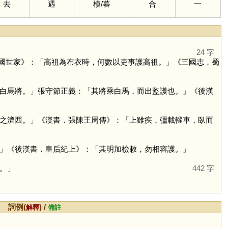
去
遇
模
/
暮
合
一
24 字
國世家》：「高祖為布衣時，何數以吏事護高祖。」《三國志．蜀
白馬將。」張守節正義：「其將乘白馬，而出監護也。」《後漢
之濟西。」《漢書．張陳王周傳》：「上雖疾，彊載輜車，臥而
」《後漢書．皇后紀上》：「其明加檢敕，勿相容護。」
。」
442 字
詞例(
) /
解釋
備註