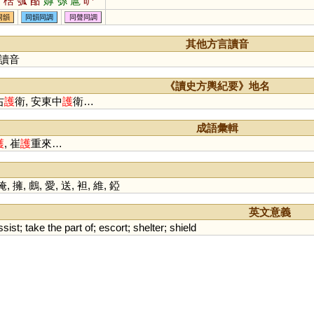
怙
楛
瓠
酤
嫭
綔
蔰
昈
雽
槴
婟
濩
頀
韄
臒
嫮
同韻
同韻同調
同聲同調
枑
沍
其他方言讀音
讀音
《讀史方輿紀要》地名
右
護
衛, 安東中
護
衛…
成語彙輯
護
, 崔
護
重來…
掩
,
擁
,
鸆
,
愛
,
送
,
袒
,
維
,
錏
英文意義
ssist
;
take
the
part
of
;
escort
;
shelter
;
shield