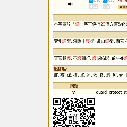
岵
李
何
p350
p331
熩
HKLS
人文
同聲
芐
本字庫於「
護
」字下錄有
20
個方言點的
兗州
護
衛, 瀋陽中
護
衛, 常山
護
衛, 西安
官官相
護
, 不
護
細行,
護
國佑民, 前年崔
配搭點:
庇
,
辯
,
保
,
攩
,
戒
,
監
,
救
,
官
,
屭
,
呵
,
看
,
詞類
v.
guard
;
protect
;
a