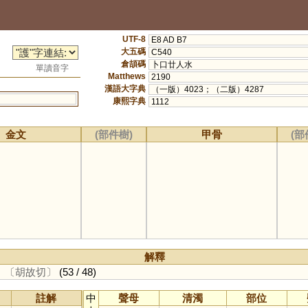
UTF-8
E8 AD B7
大五碼
C540
倉頡碼
卜口廿人水
單讀音字
Matthews
2190
漢語大字典
（一版）4023；（二版）4287
康熙字典
1112
金文
(部件樹)
甲骨
(部
解釋
。
〔胡故切〕
(53 / 48)
註解
中
聲母
清濁
部位