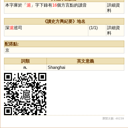
本字庫於「
滬
」字下錄有
16
個方言點的讀音
詳細資
料
《讀史方輿紀要》地名
深
滬
巡司
(1/1)
詳細資
料
配搭點:
京
詞類
英文意義
n.
Shanghai
瀏覽次數: 46239