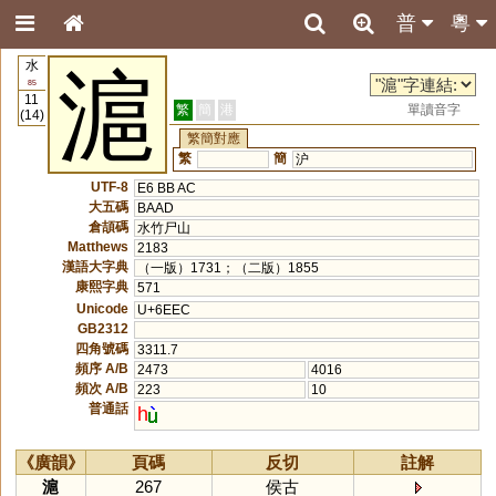
普
粵
水
滬
85
11
繁
簡
港
單讀音字
(14)
繁簡對應
繁
簡
沪
UTF-8
E6 BB AC
大五碼
BAAD
倉頡碼
水竹尸山
Matthews
2183
漢語大字典
（一版）1731；（二版）1855
康熙字典
571
Unicode
U+6EEC
GB2312
四角號碼
3311.7
頻序 A/B
2473
4016
頻次 A/B
223
10
普通話
h
《廣韻》
頁碼
反切
註解
滬
267
侯古