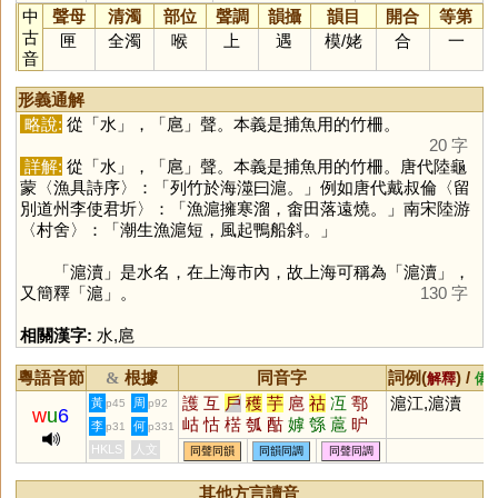
中
聲母
清濁
部位
聲調
韻攝
韻目
開合
等第
古
匣
全濁
喉
上
遇
模
/
姥
合
一
音
形義通解
略說:
從「
水
」，「
扈
」聲。本義是捕魚用的竹柵。
20 字
詳解:
從「
水
」，「
扈
」聲。本義是捕魚用的竹柵。唐代陸龜
蒙〈漁具詩序〉：「列竹於海澨曰滬。」例如唐代戴叔倫〈留
別道州李使君圻〉：「漁滬擁寒溜，畬田落遠燒。」南宋陸游
〈村舍〉：「潮生漁滬短，風起鴨船斜。」
「滬瀆」是水名，在上海市內，故上海可稱為「滬瀆」，
又簡釋「
滬
」。
130 字
相關漢字:
水
,
扈
粵語音節
根據
同音字
詞例(
) /
&
解釋
備
護
互
戶
穫
芋
扈
祜
冱
鄠
滬江,滬瀆
黃
周
p45
p92
w
u
6
岵
怙
楛
瓠
酤
嫭
綔
蔰
昈
李
何
p31
p331
熩
雽
槴
婟
濩
頀
韄
臒
嫮
HKLS
人文
同聲同韻
同韻同調
同聲同調
芐
枑
沍
其他方言讀音