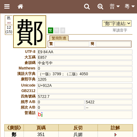
普
粵
邑
鄪
163
12
繁
簡
港
單讀音字
(15)
繁簡對應
繁
簡
UTF-8
E9 84 AA
大五碼
E857
倉頡碼
中金弓中
Matthews
0
漢語大字典
（一版）3799；（二版）4050
康熙字典
1205
Unicode
U+912A
GB2312
四角號碼
5722.7
頻序 A/B
0
5422
頻次 A/B
0
--
普通話
b
《廣韻》
頁碼
反切
註解
鄪
351
兵媚