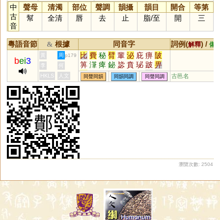
中
聲母
清濁
部位
聲調
韻攝
韻目
開合
等第
古
幫
全清
唇
去
止
脂
/
至
開
三
音
粵語音節
根據
同音字
詞例(
) /
&
解釋
備
比
費
秘
臂
輩
泌
庇
痹
陂
黃
周
p179
b
ei
3
箅
潷
痺
鉍
毖
賁
珌
跛
畀
李
何
轡
詖
琲
疪
粊
飶
閟
柲
邲
HKLS
人文
古邑名
同聲同韻
同韻同調
同聲同調
芘
祕
瀏覽次數: 2504