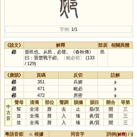
字例:
1/1
《說文》
解釋
部居
相關異體
邲
晉邑也。从邑，必聲。《春秋傳》
邑
曰：晉楚戰于邲。
〔毗必切〕
(133
/ 129)
《廣韻》
頁碼
反切
註解
邲
351
兵媚
邲
471
毗必
邲
472
房密
聲母
清濁
部位
聲調
韻攝
韻目
開合
等第
中
幫
全清
唇
去
止
脂
/
至
開
三
古
並
全濁
唇
入
臻
眞
/
質
開
三
音
並
全濁
唇
入
臻
眞
/
質
開
三
粵語音節
根據
同音字
詞例(
) /
&
解釋
備