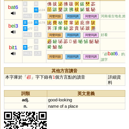
佛
拔
泌
拂
跋
弼
鈸
僰
苾
黃
周
b
at
6
皕
鼥
癹
詙
胇
柭
妼
魃
駜
李
何
p124
茇
軷
菝
胈
犮
HKLS
人文
河南省古地名;姓
同聲同韻
同韻同調
同聲同調
比
費
秘
臂
輩
泌
庇
痹
陂
黃
周
p19
p178
b
ei
3
箅
潷
痺
鉍
毖
賁
珌
跛
畀
李
何
p77
轡
詖
琲
疪
粊
飶
鄪
閟
柲
HKLS
人文
好看
同聲同韻
同韻同調
同聲同調
芘
祕
必
鉍
珌
苾
𠦒
佖
咇
怭
飶
駜
黃
周
觱
鮅
馝
b
it
1
李
何
p77
b
at
6
HKLS
人文
「邲
」的異
同聲同韻
同韻同調
同聲同調
讀字
其他方言讀音
本字庫於「
邲
」字下錄有
1
個方言點的讀音
詳細資
料
詞類
英文意義
adj.
good
-
looking
n.
name
of
a
place