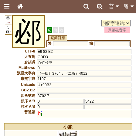
普
粵
邑
邲
163
5
繁
簡
港
異讀破音字
(8)
繁簡對應
繁
簡
UTF-8
E9 82 B2
大五碼
CDD3
倉頡碼
心竹弓中
Matthews
0
漢語大字典
（一版）3764；（二版）4012
康熙字典
1197
Unicode
U+90B2
GB2312
四角號碼
3702.7
頻序 A/B
0
5422
頻次 A/B
0
--
普通話
b
小篆