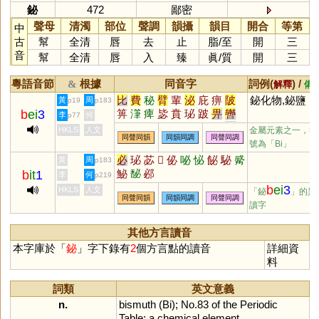
鉍
472
鄙密
聲母
清濁
部位
聲調
韻攝
韻目
開合
等第
中
古
幫
全清
唇
去
止
脂
/
至
開
三
音
幫
全清
唇
入
臻
眞
/
質
開
三
粵語音節
根據
同音字
詞例(
) /
&
解釋
備
比
費
秘
臂
輩
泌
庇
痹
陂
鉍化物,鉍鹽
黃
周
p19
p183
b
ei
3
箅
潷
痺
毖
賁
珌
跛
畀
轡
李
何
p77
詖
芘
琲
疪
粊
飶
鄪
閟
柲
HKLS
人文
金屬元素之一，符
同聲同韻
同韻同調
同聲同調
邲
祕
號為「Bi」
必
珌
苾
𠦒
佖
咇
怭
飶
駜
觱
黃
周
p183
鮅
馝
邲
b
it
1
李
何
p219
b
ei
3
HKLS
人文
「鉍
」的異
同聲同韻
同韻同調
同聲同調
讀字
其他方言讀音
本字庫於「
鉍
」字下錄有
2
個方言點的讀音
詳細資
料
詞類
英文意義
n.
bismuth
(
Bi
);
No
.
83
of
the
Periodic
Table
;
a
chemical
element