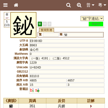
普
粵
金
鉍
167
5
繁
簡
港
異讀字
(13)
繁簡對應
繁
簡
铋
UTF-8
E9 89 8D
大五碼
B963
倉頡碼
金心竹
Matthews
0
漢語大字典
（一版）4191；（二版）4512
康熙字典
1229
Unicode
U+924D
GB2312
四角號碼
8310.0
頻序 A/B
4805
4657
頻次 A/B
15
3
普通話
b
s
《廣韻》
頁碼
反切
註解
鉍
351
兵媚