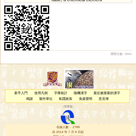
瀏覽次數: 3884
新手入門
使用凡例
字庫統計
隨機漢字
最近被搜索的漢字
鳴謝
製作單位
私隱政策
免責聲明
意見簿
（
管理員
）
在線人數： 2789
自 2014 年 7 月 8 日起