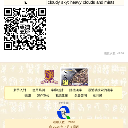
n.
cloudy
sky
;
heavy
clouds
and
mists
瀏覽次數: 4786
新手入門
使用凡例
字庫統計
隨機漢字
最近被搜索的漢字
鳴謝
製作單位
私隱政策
免責聲明
意見簿
（
管理員
）
在線人數： 2840
自 2014 年 7 月 8 日起