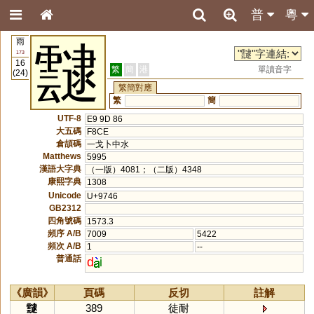
普
粵
雨
靆
173
16
繁
簡
港
單讀音字
(24)
繁簡對應
繁
簡
UTF-8
E9 9D 86
大五碼
F8CE
倉頡碼
一戈卜中水
Matthews
5995
漢語大字典
（一版）4081；（二版）4348
康熙字典
1308
Unicode
U+9746
GB2312
四角號碼
1573.3
頻序 A/B
7009
5422
頻次 A/B
1
--
普通話
d
i
《廣韻》
頁碼
反切
註解
靆
389
徒耐