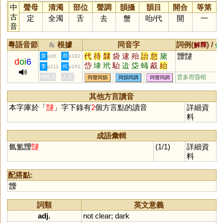
中
聲母
清濁
部位
聲調
韻攝
韻目
開合
等第
古
定
全濁
舌
去
蟹
咍
/
代
開
一
音
粵語音節
根據
同音字
詞例(
) /
&
解釋
備
代
待
隸
袋
逮
殆
詒
怠
黛
靉靆
黃
周
p36
p192
d
oi
6
岱
埭
玳
駘
迨
柋
蝳
酨
紿
李
何
p211
p261
祋
HKLS
人文
雲多而昏暗
同聲同韻
同韻同調
同聲同調
其他方言讀音
本字庫於「
靆
」字下錄有
2
個方言點的讀音
詳細資
料
成語彙輯
氤氳靉
靆
(1/1)
詳細資
料
配搭點:
靉
詞類
英文意義
adj.
not
clear
;
dark