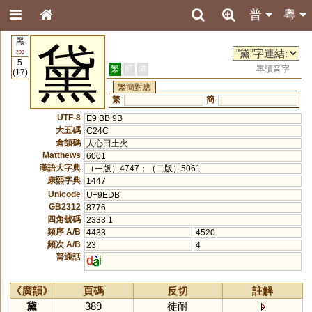
普
粵
黑
黛
203
5
繁
簡
港
單讀音字
(17)
繁簡對應
繁
簡
UTF-8
E9 BB 9B
大五碼
C24C
倉頡碼
人心田土火
Matthews
6001
漢語大字典
（一版）4747；（二版）5061
康熙字典
1447
Unicode
U+9EDB
GB2312
8776
四角號碼
2333.1
頻序 A/B
4433
4520
頻次 A/B
23
4
普通話
d
i
《廣韻》
頁碼
反切
註解
黛
389
徒耐