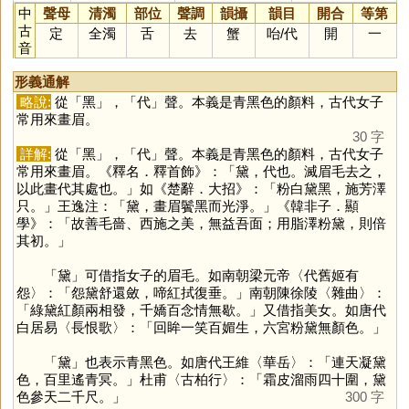
中
聲母
清濁
部位
聲調
韻攝
韻目
開合
等第
古
定
全濁
舌
去
蟹
咍
/
代
開
一
音
形義通解
略說:
從「
黑
」，「
代
」聲。本義是青黑色的顏料，古代女子
常用來畫眉。
30 字
詳解:
從「
黑
」，「
代
」聲。本義是青黑色的顏料，古代女子
常用來畫眉。《釋名．釋首飾》：「黛，代也。滅眉毛去之，
以此畫代其處也。」如《楚辭．大招》：「粉白黛黑，施芳澤
只。」王逸注：「黛，畫眉鬢黑而光淨。」《韓非子．顯
學》：「故善毛嗇、西施之美，無益吾面；用脂澤粉黛，則倍
其初。」
「
黛
」可借指女子的眉毛。如南朝梁元帝〈代舊姬有
怨〉：「怨黛舒還斂，啼紅拭復垂。」南朝陳徐陵〈雜曲〉：
「綠黛紅顏兩相發，千嬌百念情無歇。」又借指美女。如唐代
白居易〈長恨歌〉：「回眸一笑百媚生，六宮粉黛無顏色。」
「
黛
」也表示青黑色。如唐代王維〈華岳〉：「連天凝黛
色，百里遙青冥。」杜甫〈古柏行〉：「霜皮溜雨四十圍，黛
色參天二千尺。」
300 字