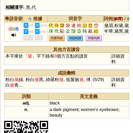
相關漢字:
黑
,
代
粵語音節
根據
同音字
詞例(
) /
&
解釋
備
代
待
隸
袋
逮
殆
詒
怠
岱
黛眉,粉黛,黛
黃
周
p36
p213
d
oi
6
埭
玳
駘
迨
靆
柋
蝳
酨
紿
年華,黛黑,黛
李
何
p65
p261
祋
蛾,翠黛
HKLS
人文
同聲同韻
同韻同調
同聲同調
其他方言讀音
本字庫於「
黛
」字下錄有
8
個方言點的讀音
詳細資
料
成語彙輯
粉白
黛
綠, 粉白
黛
黑, 綺羅粉
黛
, 低鬟斂
黛
, 傅
(5/29)
詳細資
白
黛
青…
料
詞類
英文意義
adj.
black
n.
a
dark
pigment
;
women
'
s
eyebrows
;
beauty