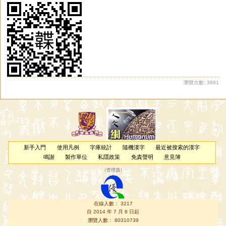
瀏覽次數: 3891
新手入門
使用凡例
字庫統計
隨機漢字
最近被搜索的漢字
鳴謝
製作單位
私隱政策
免責聲明
意見簿
（
管理員
）
在線人數： 3217
自 2014 年 7 月 8 日起
瀏覽人數： 80310739