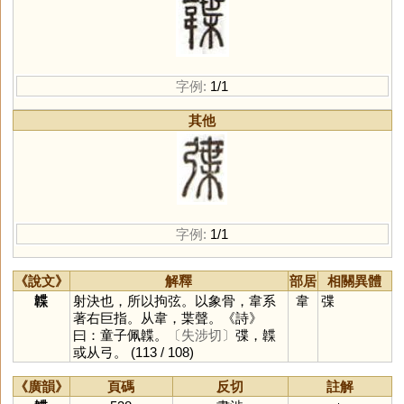
字例:
1/1
其他
字例:
1/1
《說文》
解釋
部居
相關異體
韘
射決也，所以拘弦。以象骨，韋系
韋
弽
著右巨指。从韋，枼聲。《詩》
曰：童子佩韘。
〔失涉切〕
弽，韘
或从弓。
(113 / 108)
《廣韻》
頁碼
反切
註解