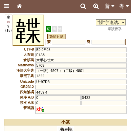
普
粵
韋
韘
178
9
繁
簡
港
單讀音字
(18)
繁簡對應
繁
簡
UTF-8
E9 9F 98
大五碼
F1A6
倉頡碼
木手心廿木
Matthews
5709
漢語大字典
（一版）4507；（二版）4801
康熙字典
1322
Unicode
U+97D8
GB2312
四角號碼
4459.4
頻序 A/B
0
5422
頻次 A/B
0
--
普通話
sh
小篆