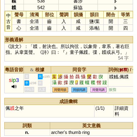
韘
538
書涉
韘
542
蘇協
聲母
清濁
部位
聲調
韻攝
韻目
開合
等第
中
古
書
全清
齒
入
咸
鹽
/
葉
開
三
音
心
全清
齒
入
咸
添
/
帖
開
四
形義通解
《說文》：「韘，射決也。所以拘弦，以象骨，韋系，著右巨
指。从韋枼聲。《詩》曰：『』童子佩韘。弽，韘或从弓。」
54 字
粵語音節
根據
同音字
詞例(
) /
&
解釋
備
葉
涉
攝
拾
聶
懾
燮
歙
揳
韘觿,佩韘
黃
周
p195
s
ip
3
灄
歃
揲
躞
𤏻
屧
蠂
鞢
慴
踥
李
何
p238
萐
喢
箑
HKLS
人文
扳指
同聲同韻
同韻同調
同聲同調
成語彙輯
佩
韘
之年
(1/1)
詳細資
料
詞類
英文意義
n.
archer
'
s
thumb
ring