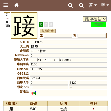
普
粵
足
踥
157
8
繁
簡
港
異讀字
(15)
繁簡對應
繁
簡
UTF-8
E8 B8 A5
大五碼
E7F5
倉頡碼
口一卜廿女
Matthews
0
漢語大字典
（一版）3719；（二版）3964
康熙字典
1156
Unicode
U+8E25
GB2312
四角號碼
6014.4
頻序 A/B
0
5422
頻次 A/B
0
--
普通話
q
i
《廣韻》
頁碼
反切
註解
踥
540
七接