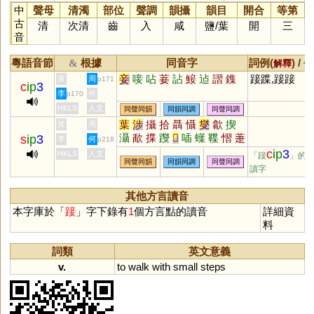
中
聲母
清濁
部位
聲調
韻攝
韻目
開合
等第
古
清
次清
齒
入
咸
鹽
/
葉
開
三
音
粵語音節
根據
同音字
詞例(
) /
&
解釋
備
妾
唼
呫
菨
詀
鯜
迠
謵
鏶
踥蹀,踥踥
黃
周
p171
c
ip
3
李
何
p170
HKLS
人文
同聲同韻
同韻同調
同聲同調
葉
涉
攝
拾
聶
懾
燮
歙
揳
黃
周
灄
歃
揲
躞
𤏻
喢
蠂
鞢
慴
萐
s
ip
3
李
何
p218
屧
箑
韘
c
ip
3
HKLS
人文
「踥
」的
同聲同韻
同韻同調
同聲同調
讀字
其他方言讀音
本字庫於「
踥
」字下錄有
1
個方言點的讀音
詳細資
料
詞類
英文意義
v.
to
walk
with
small
steps