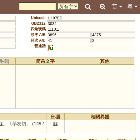
普
粵
Unicode
U+97ED
GB2312
3034
四角號碼
1110.1
頻序 A/B
3896
4875
頻次 A/B
41
2
普通話
j
i
件樹)
簡帛文字
其他
部居
相關異體
韭。
〔舉友切〕
(149 /
韭