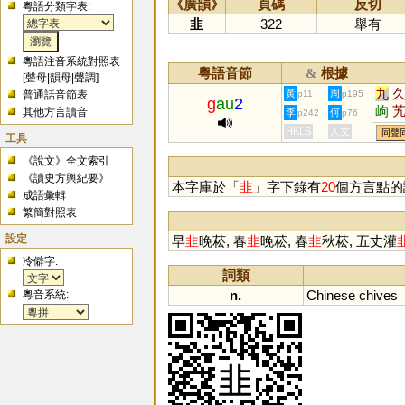
《廣韻》
頁碼
反切
粵語分類字表:
韭
322
舉有
粵語注音系統對照表
粵語音節
根據
&
[
聲母
|
韻母
|
聲調
]
九
黃
周
普通話音節表
p11
p195
g
au
2
岣
其他方言讀音
李
何
p242
p76
HKLS
人文
同聲
工具
《說文》全文索引
《讀史方輿紀要》
本字庫於「
韭
」字下錄有
20
個方言點的
成語彙輯
繁簡對照表
設定
早
韭
晚菘, 春
韭
晚菘, 春
韭
秋菘, 五丈灌
冷僻字:
詞類
n.
Chinese
chives
粵音系統: