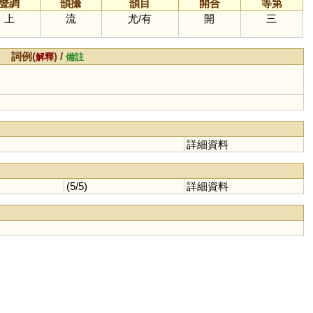
聲調
韻攝
韻目
開合
等第
上
流
尤
/
有
開
三
詞例(
) /
解釋
備註
詳細資料
(5/5)
詳細資料