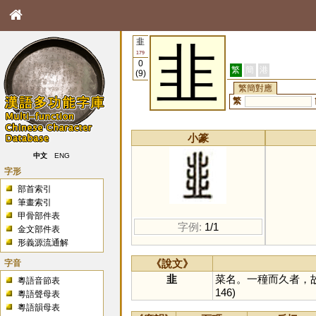
韭
韭
179
0
繁
簡
港
(9)
繁簡對應
繁
小篆
中文
ENG
字形
部首索引
筆畫索引
甲骨部件表
字例:
1/1
金文部件表
形義源流通解
字音
《說文》
韭
菜名。一穜而久者，
粵語音節表
146)
粵語聲母表
粵語韻母表