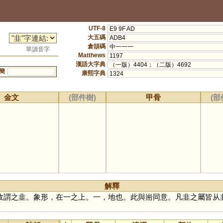
UTF-8
E9 9F AD
大五碼
ADB4
倉頡碼
中一一一
單讀音字
Matthews
1197
漢語大字典
（一版）4404；（二版）4692
簡
康熙字典
1324
金文
(部件樹)
甲骨
(部
解釋
故謂之韭。象形，在一之上。一，地也。此與耑同意。凡韭之屬皆从