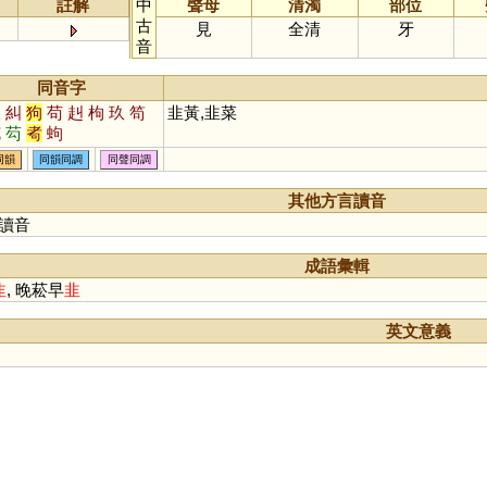
註解
中
聲母
清濁
部位
古
見
全清
牙
音
同音字
久
糾
狗
苟
赳
枸
玖
笱
韭黃,韭菜
艽
芶
耇
蚼
同韻
同韻同調
同聲同調
其他方言讀音
讀音
成語彙輯
韭
, 晚菘早
韭
英文意義