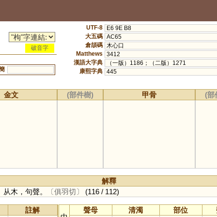
UTF-8
E6 9E B8
大五碼
AC65
倉頡碼
木心口
破音字
Matthews
3412
漢語大字典
（一版）1186；（二版）1271
簡
康熙字典
445
金文
(部件樹)
甲骨
(部
解釋
。从木，句聲。
〔俱羽切〕
(116 / 112)
註解
聲母
清濁
部位
中