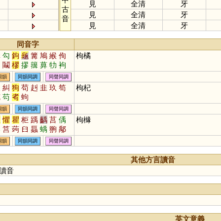
見
全清
牙
古
見
全清
牙
音
見
全清
牙
同音字
溝
勾
鉤
龜
篝
鳩
緱
佝
枸橘
勼
鬮
樛
摎
簼
萛
牞
袧
朻
同韻
同韻同調
同聲同調
久
糾
狗
苟
赳
韭
玖
笱
枸杞
艽
芶
耇
蚼
同韻
同韻同調
同聲同調
矩
懼
瞿
柜
踽
齲
莒
偊
枸櫞
櫸
筥
蒟
𦥑
螶
蝺
翑
鄅
竘
萭
同韻
同韻同調
同聲同調
其他方言讀音
讀音
英文意義