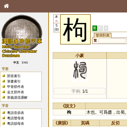
木
枸
75
5
繁
簡
港
(9)
繁簡對應
繁
小篆
中文
ENG
字形
部首索引
筆畫索引
甲骨部件表
字例:
1/1
金文部件表
形義源流通解
字音
《說文》
枸
木也。可爲醬，出蜀
粵語音節表
粵語聲母表
《廣韻》
頁碼
反切
粵語韻母表