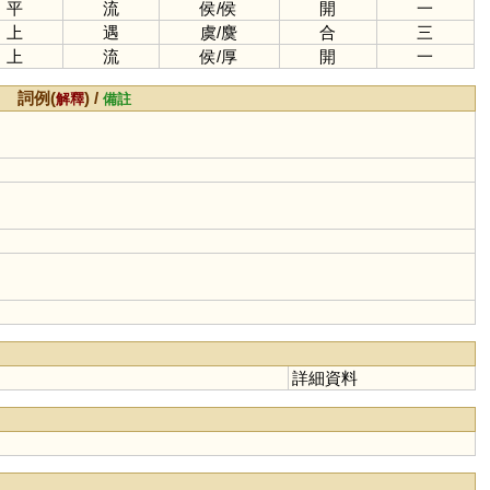
平
流
侯
/
侯
開
一
上
遇
虞
/
麌
合
三
上
流
侯
/
厚
開
一
詞例(
) /
解釋
備註
詳細資料