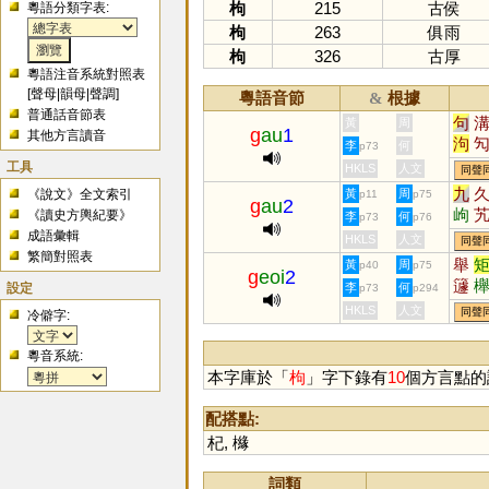
枸
215
古侯
粵語分類字表:
枸
263
俱雨
枸
326
古厚
粵語注音系統對照表
[
聲母
|
韻母
|
聲調
]
粵語音節
根據
&
普通話音節表
句
黃
周
g
au
1
其他方言讀音
泃
李
何
p73
韝
工具
HKLS
人文
同聲
九
《說文》全文索引
黃
周
p11
p75
g
au
2
岣
《讀史方輿紀要》
李
何
p73
p76
成語彙輯
HKLS
人文
同聲
繁簡對照表
舉
黃
周
p40
p75
g
eoi
2
籧
設定
李
何
p73
p294
椇
HKLS
人文
同聲
冷僻字:
粵音系統:
本字庫於「
枸
」字下錄有
10
個方言點的
配搭點:
杞
,
櫞
詞類