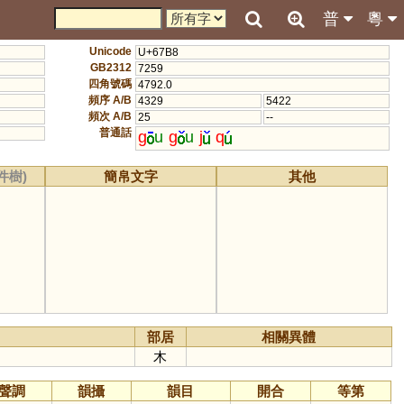
普
粵
Unicode
U+67B8
GB2312
7259
四角號碼
4792.0
頻序 A/B
4329
5422
頻次 A/B
25
--
普通話
g
u
g
u
j
q
件樹)
簡帛文字
其他
部居
相關異體
木
聲調
韻攝
韻目
開合
等第