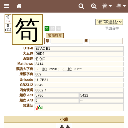
普
粵
竹
笱
118
5
繁
簡
港
單讀音字
(11)
繁簡對應
繁
簡
UTF-8
E7 AC B1
大五碼
D6D6
倉頡碼
竹心口
Matthews
3414
漢語大字典
（一版）2958；（二版）3155
康熙字典
809
Unicode
U+7B31
GB2312
8349
四角號碼
8862.7
頻序 A/B
5786
5422
頻次 A/B
5
--
普通話
g
u
小篆