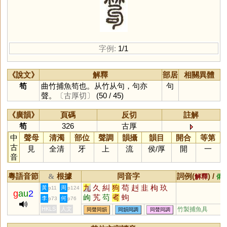
字例:
1/1
《說文》
解釋
部居
相關異體
笱
曲竹捕魚笱也。从竹从句，句亦
句
聲。
〔古厚切〕
(50 / 45)
《廣韻》
頁碼
反切
註解
笱
326
古厚
中
聲母
清濁
部位
聲調
韻攝
韻目
開合
等第
古
見
全清
牙
上
流
侯
/
厚
開
一
音
粵語音節
根據
同音字
詞例(
) /
&
解釋
備
九
久
糾
狗
苟
赳
韭
枸
玖
黃
周
p11
p124
g
au
2
岣
艽
芶
耇
蚼
李
何
p73
p76
HKLS
人文
竹製捕魚具
同聲同韻
同韻同調
同聲同調