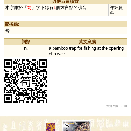
其他方言讀音
本字庫於「
笱
」字下錄有
1
個方言點的讀音
詳細資
料
配搭點:
罾
詞類
英文意義
n.
a
bamboo
trap
for
fishing
at
the
opening
of
a
weir
瀏覽次數: 3810