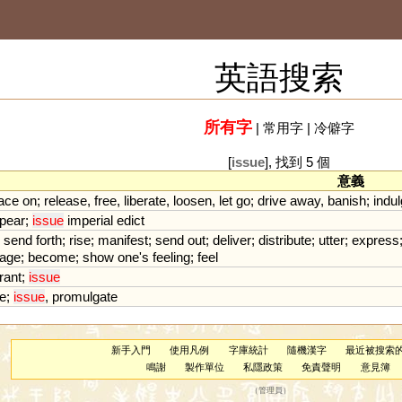
英語搜索
所有字
|
常用字
|
冷僻字
[
issue
], 找到 5 個
意義
ace
on
;
release
,
free
,
liberate
,
loosen
,
let
go
;
drive
away
,
banish
;
indu
pear
;
issue
imperial
edict
;
send
forth
;
rise
;
manifest
;
send
out
;
deliver
;
distribute
;
utter
;
express
tage
;
become
;
show
one
'
s
feeling
;
feel
rant
;
issue
te
;
issue
,
promulgate
新手入門
使用凡例
字庫統計
隨機漢字
最近被搜索
鳴謝
製作單位
私隱政策
免責聲明
意見簿
（
管理員
）