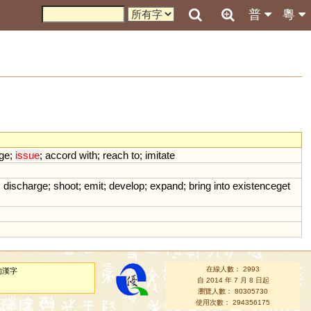
普
粵
lge
;
issue
;
accord
with
;
reach
to
;
imitate
;
discharge
;
shoot
;
emit
;
develop
;
expand
;
bring
into
existenceget
在線人數： 2993
的漢字
自 2014 年 7 月 8 日起
瀏覽人數： 80305730
使用次數： 294356175