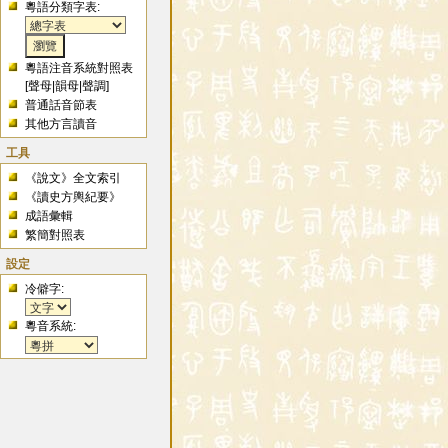
粵語分類字表:
粵語注音系統對照表
[
聲母
|
韻母
|
聲調
]
普通話音節表
其他方言讀音
工具
《說文》全文索引
《讀史方輿紀要》
成語彙輯
繁簡對照表
設定
冷僻字:
粵音系統: