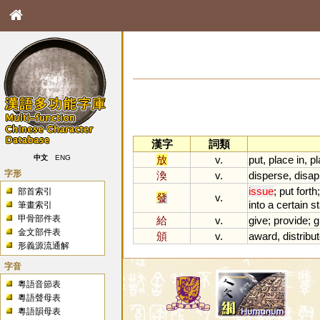
漢字
詞類
放
v.
put
,
place
in
,
pl
中文
ENG
字形
渙
v.
disperse
,
disap
issue
;
put
forth
部首索引
發
v.
into
a
certain
s
筆畫索引
甲骨部件表
給
v.
give
;
provide
;
g
金文部件表
頒
v.
award
,
distribu
形義源流通解
字音
粵語音節表
粵語聲母表
粵語韻母表