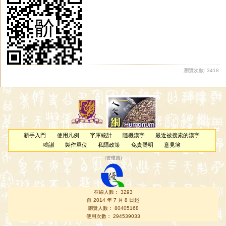
瀏覽次數: 3418
新手入門
使用凡例
字庫統計
隨機漢字
最近被搜索的漢字
鳴謝
製作單位
私隱政策
免責聲明
意見簿
（
管理員
）
在線人數： 3293
自 2014 年 7 月 8 日起
瀏覽人數： 80405168
使用次數： 294539033