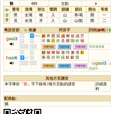
骱
489
古黠
聲母
清濁
部位
聲調
韻攝
韻目
開合
等第
中
古
匣
全濁
喉
入
山
寒
/
曷
開
一
音
見
全清
牙
入
山
山
/
黠
開
二
粵語音節
根據
同音字
詞例(
) /
&
解釋
備
解
界
介
屆
戒
懈
尬
誡
芥
黃
周
p203
g
aai
3
玠
廨
疥
祄
圣
艐
鶛
砎
悈
李
何
岕
吤
价
妎
薢
蚧
犗
HKLS
人文
骨節連接處
同聲同韻
同韻同調
同聲同調
解
械
懈
駭
迦
嗐
邂
瀣
叡
黃
周
廨
薤
祄
吤
絯
觟
齘
韰
h
aai
6
李
何
p37
g
aai
3
HKLS
人文
「骱
」的
同聲同韻
同韻同調
同聲同調
異讀字
其他方言讀音
本字庫於「
骱
」字下錄有
2
個方言點的讀音
詳細資
料
配搭點:
髃