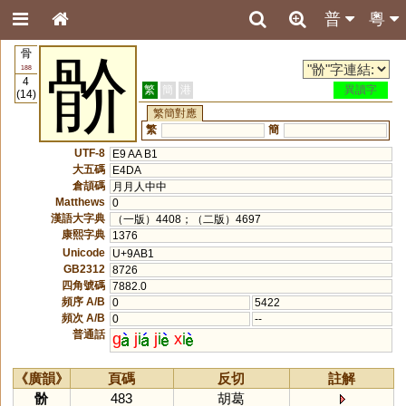
普
粵
骨
骱
188
4
繁
簡
港
異讀字
(14)
繁簡對應
繁
簡
UTF-8
E9 AA B1
大五碼
E4DA
倉頡碼
月月人中中
Matthews
0
漢語大字典
（一版）4408；（二版）4697
康熙字典
1376
Unicode
U+9AB1
GB2312
8726
四角號碼
7882.0
頻序 A/B
0
5422
頻次 A/B
0
--
普通話
g
j
i
j
i
x
i
《廣韻》
頁碼
反切
註解
骱
483
胡葛