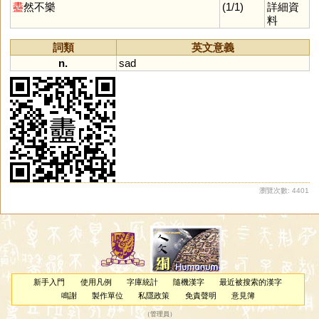
轖
摵
适
獡
棤
烒
焟
晹
蜤
衋
然不樂
(1/1)
詳細資
鉽
蝷
鎴
料
詞類
英文意義
n.
sad
瀏覽次數: 4401
新手入門
使用凡例
字庫統計
隨機漢字
最近被搜索的漢字
鳴謝
製作單位
私隱政策
免責聲明
意見簿
（
管理員
）