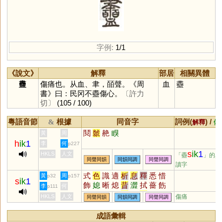
字例:
1/1
《說文》
解釋
部居
相關異體
䀌
傷痛也。从血、聿，皕聲。《周
血
衋
書》曰：民冈不衋傷心。
〔許力
切〕
(105 / 100)
粵語音節
根據
同音字
詞例(
) /
&
解釋
備
鬩
虩
赩
瞁
黃
周
h
ik
1
李
何
p227
s
ik
1
HKLS
人文
「衋
」的異
同聲同韻
同韻同調
同聲同調
讀字
式
色
識
適
析
息
釋
悉
惜
黃
周
p32
p157
s
ik
1
飾
媳
晰
熄
昔
澀
拭
薔
飭
李
何
p111
銫
淅
蜥
軾
嗇
栻
奭
蟋
皙
HKLS
人文
傷痛
同聲同韻
同韻同調
同聲同調
螫
窸
潟
襫
菥
骰
醳
腊
穡
舄
赩
鄎
螅
緆
蒠
瘜
濇
蕮
成語彙輯