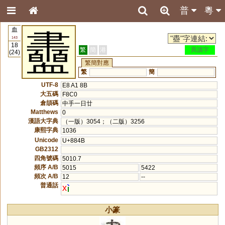
普
粵
血
衋
143
18
繁
簡
港
異讀字
(24)
繁簡對應
繁
簡
UTF-8
E8 A1 8B
大五碼
F8C0
倉頡碼
中手一日廿
Matthews
0
漢語大字典
（一版）3054；（二版）3256
康熙字典
1036
Unicode
U+884B
GB2312
四角號碼
5010.7
頻序 A/B
5015
5422
頻次 A/B
12
--
普通話
x
小篆