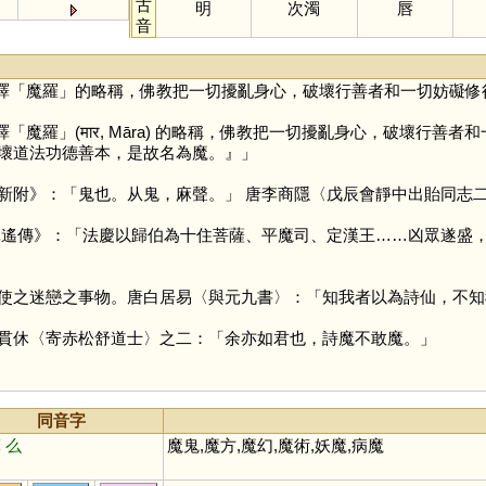
古
明
次濁
唇
音
譯「魔羅」的略稱，佛教把一切擾亂身心，破壞行善者和一切妨礙修
「魔羅」(मार, Māra) 的略稱，佛教把一切擾亂身心，破壞行善
壞道法功德善本，是故名為魔。』」
新附》：「鬼也。从鬼，麻聲。」 唐李商隱〈戊辰會靜中出貽同志二
元遙傳》：「法慶以歸伯為十住菩薩、平魔司、定漢王……凶眾遂盛
使之迷戀之事物。唐白居易〈與元九書〉：「知我者以為詩仙，不知
貫休〈寄赤松舒道士〉之二：「余亦如君也，詩魔不敢魔。」
同音字
摩
么
魔鬼,魔方,魔幻,魔術,妖魔,病魔