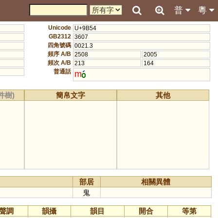
普
粵
Unicode
U+9B54
GB2312
3607
四角號碼
0021.3
頻序 A/B
2508
2005
頻次 A/B
213
164
普通話
m
件樹)
簡帛文字
其他
部居
相關異體
鬼
聲調
韻攝
韻目
開合
等第