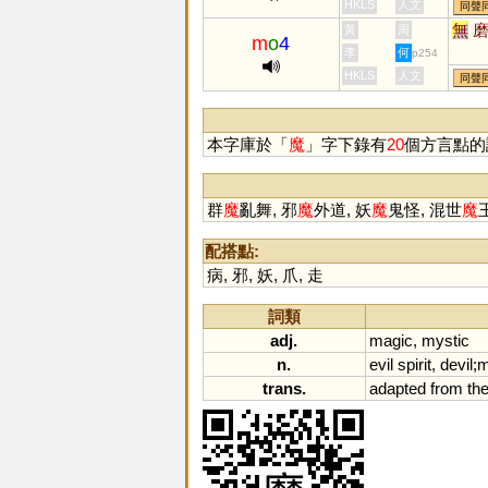
HKLS
人文
同聲
無
黃
周
m
o
4
李
何
p254
HKLS
人文
同聲
本字庫於「
魔
」字下錄有
20
個方言點的
群
魔
亂舞, 邪
魔
外道, 妖
魔
鬼怪, 混世
魔
配搭點:
病
,
邪
,
妖
,
爪
,
走
詞類
adj.
magic
,
mystic
n.
evil
spirit
,
devil
;
m
trans.
adapted
from
th