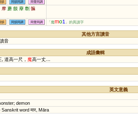
同韻
同韻同調
同聲同調
磨
摩
蘑
饃
藦
劘
髍
m
o
1
「魔
」的異讀字
同韻
同韻同調
同聲同調
其他方言讀音
讀音
成語彙輯
王, 道高一尺，
魔
高一丈…
英文意義
onster
;
demon
e
Sanskrit
word
मार,
M
ā
ra