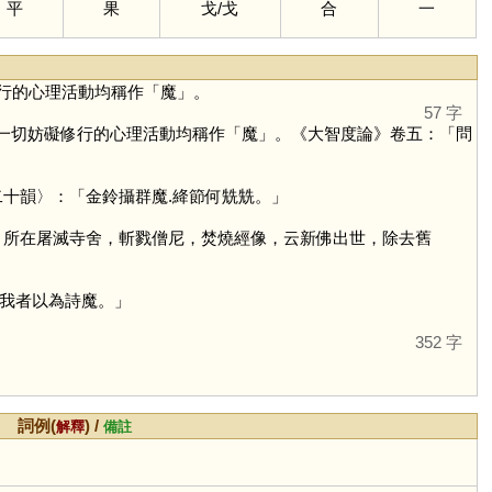
平
果
戈
/
戈
合
一
行的心理活動均稱作「
魔
」。
57 字
者和一切妨礙修行的心理活動均稱作「
魔
」。《大智度論》卷五：「問
十韻〉：「金鈴攝群魔.絳節何兟兟。」
，所在屠滅寺舍，斬戮僧尼，焚燒經像，云新佛出世，除去舊
我者以為詩魔。」
352 字
詞例(
) /
解釋
備註