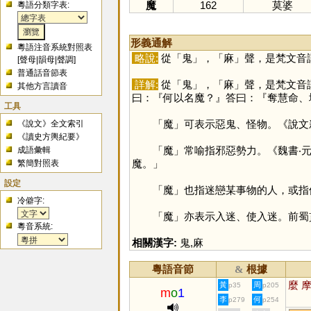
魔
162
莫婆
粵語分類字表:
形義通解
粵語注音系統對照表
略說:
從「
鬼
」，「
麻
」聲，是梵文音
[
聲母
|
韻母
|
聲調
]
普通話音節表
詳解:
從「
鬼
」，「
麻
」聲，是梵文音譯
其他方言讀音
曰：『何以名魔？』答曰：『奪慧命、
工具
「
魔
」可表示惡鬼、怪物。《說文
《說文》全文索引
《讀史方輿紀要》
「
魔
」常喻指邪惡勢力。《魏書‧
成語彙輯
魔。」
繁簡對照表
設定
「
魔
」也指迷戀某事物的人，或指
冷僻字:
「
魔
」亦表示入迷、使入迷。前蜀
粵音系統:
相關漢字:
鬼
,
麻
粵語音節
根據
&
麼
黃
周
p35
p205
m
o
1
李
何
p279
p254