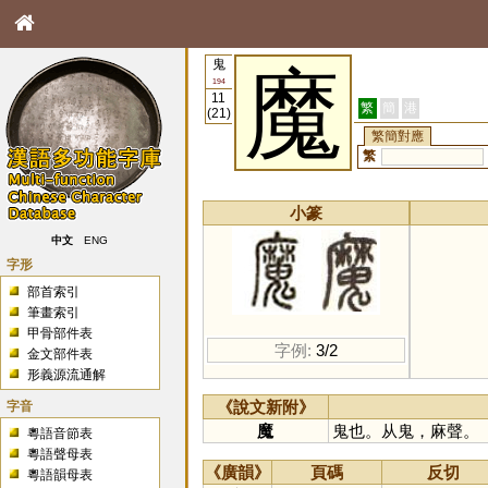
鬼
魔
194
11
繁
簡
港
(21)
繁簡對應
繁
小篆
中文
ENG
字形
部首索引
筆畫索引
甲骨部件表
字例:
3/2
金文部件表
形義源流通解
字音
《說文新附》
魔
鬼也。从鬼，麻聲。
粵語音節表
粵語聲母表
《廣韻》
頁碼
反切
粵語韻母表