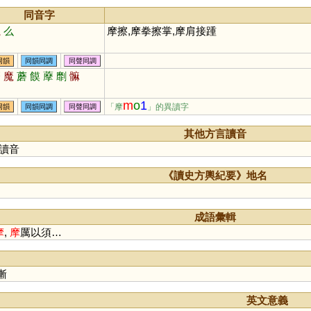
同音字
魔
么
摩擦,摩拳擦掌,摩肩接踵
同韻
同韻同調
同聲同調
磨
魔
蘑
饃
藦
劘
髍
m
o
1
「摩
」的異讀字
同韻
同韻同調
同聲同調
其他方言讀音
讀音
《讀史方輿紀要》地名
成語彙輯
摩
,
摩
厲以須…
漸
英文意義