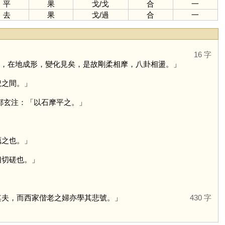
平
果
戈
/
戈
合
一
去
果
戈
/
過
合
一
16 字
象，在地成形，變化見矣，是故剛柔相摩，八卦相盪。」
蜺之間。」
鄭玄注：「以石摩平之。」
礪之也。」
相切磋也。」
其夫，而西家偕老之婦亦學其悲號。」
430 字