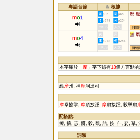
粵語音節
根據
&
麼
黃
周
p35
p65
m
o
1
李
何
p278
p254
HKLS
人文
同聲
無
黃
周
m
o
4
李
何
p278
p254
HKLS
人文
同聲
本字庫於「
摩
」字下錄有
18
個方言點的
維
摩
州, 神
摩
洞巡司
摩
拳擦掌,
摩
頂放踵,
摩
肩接踵, 轂擊肩
配搭點:
擦
,
揣
,
莏
,
趼
,
轂
,
觀
,
詰
,
按
,
什
,
娑
,
挲
,
詞類