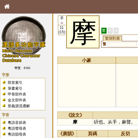
手
摩
64
11
繁
簡
港
(15)
繁簡對應
繁
小篆
中文
ENG
字形
部首索引
筆畫索引
甲骨部件表
金文部件表
形義源流通解
字音
《說文》
摩
硏也。从手，麻聲。
粵語音節表
粵語聲母表
《廣韻》
頁碼
反切
粵語韻母表