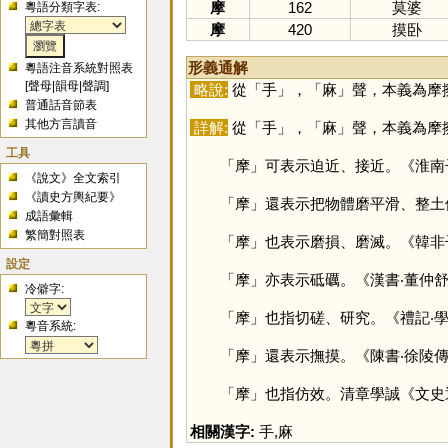
摩
162
莫婆
粵語分類字表:
摩
420
摸卧
形義通解
粵語注音系統對照表
[
聲母
|
韻母
|
聲調
]
略說:
從「
手
」，「
麻
」聲，本義為摩
普通話音節表
其他方言讀音
詳解:
從「
手
」，「
麻
」聲，本義為摩
工具
「
摩
」可表示迫近、接近。《淮南
《說文》全文索引
《讀史方輿紀要》
「
摩
」還表示把物體磨平滑、整土
成語彙輯
繁簡對照表
「
摩
」也表示磨損、磨滅。《韓非
設定
「
摩
」亦表示砥礪。《漢書‧董仲
冷僻字:
「
摩
」也指切磋、研究。《禮記‧
粵音系統:
「
摩
」還表示撫摸。《陳書‧徐陵
「
摩
」也指仿效。清章學誠《文史
相關漢字:
手
,
麻