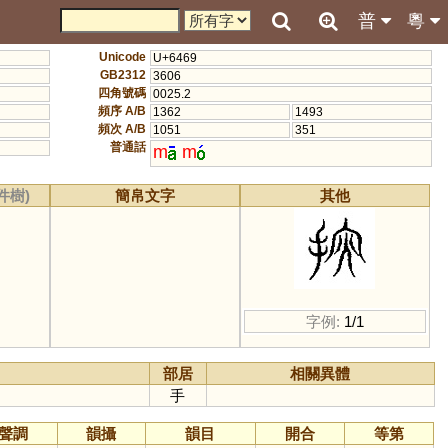
普
粵
Unicode
U+6469
GB2312
3606
四角號碼
0025.2
頻序 A/B
1362
1493
頻次 A/B
1051
351
普通話
m
m
件樹)
簡帛文字
其他
字例:
1/1
部居
相關異體
手
聲調
韻攝
韻目
開合
等第