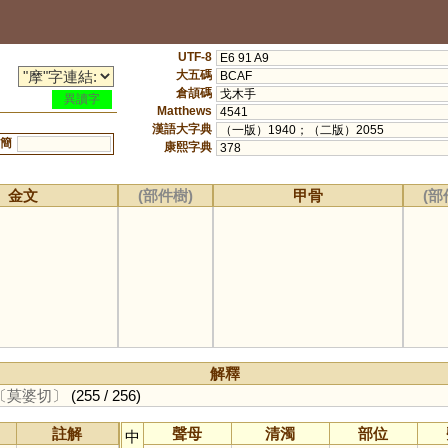
UTF-8
E6 91 A9
大五碼
BCAF
倉頡碼
戈木手
異讀字
Matthews
4541
漢語大字典
（一版）1940；（二版）2055
簡
康熙字典
378
金文
(部件樹)
甲骨
(部
解釋
〔莫婆切〕
(255 / 256)
註解
聲母
清濁
部位
中