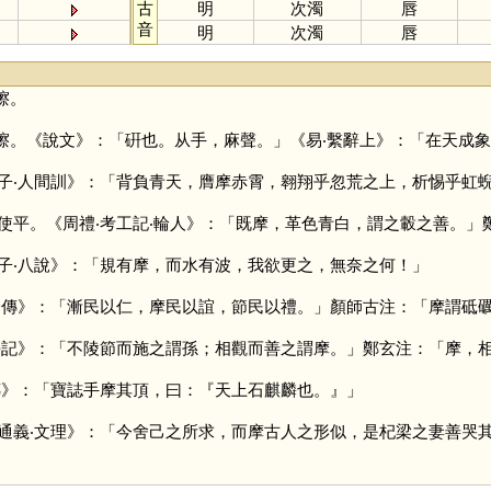
古
明
次濁
唇
音
明
次濁
唇
擦。
擦。《說文》：「硏也。从手，麻聲。」《易‧繫辭上》：「在天成
子‧人間訓》：「背負青天，膺摩赤霄，翱翔乎忽荒之上，析惕乎虹
使平。《周禮‧考工記‧輪人》：「既摩，革色青白，謂之轂之善。」
子‧八說》：「規有摩，而水有波，我欲更之，無奈之何！」
舒傳》：「漸民以仁，摩民以誼，節民以禮。」顏師古注：「摩謂砥
學記》：「不陵節而施之謂孫；相觀而善之謂摩。」鄭玄注：「摩，
傳》：「寶誌手摩其頂，曰：『天上石麒麟也。』」
通義‧文理》：「今舍己之所求，而摩古人之形似，是杞梁之妻善哭