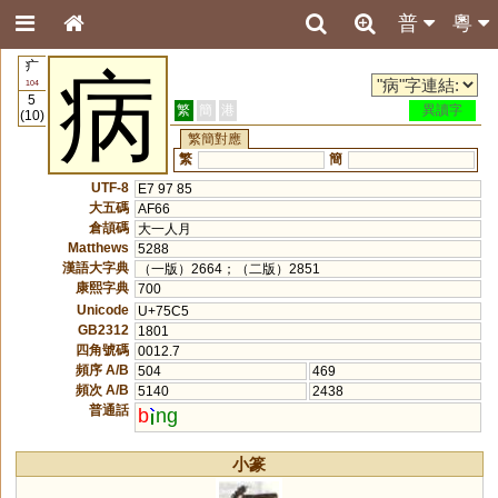
普
粵
疒
病
104
5
繁
簡
港
異讀字
(10)
繁簡對應
繁
簡
UTF-8
E7 97 85
大五碼
AF66
倉頡碼
大一人月
Matthews
5288
漢語大字典
（一版）2664；（二版）2851
康熙字典
700
Unicode
U+75C5
GB2312
1801
四角號碼
0012.7
頻序 A/B
504
469
頻次 A/B
5140
2438
普通話
b
ng
小篆