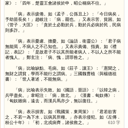
家》：「四年，楚靈王會諸侯於申，昭公稱病不往。」
「
病
」表示疲倦。如《孟子．公孫丑上》：「今日病矣，
予助苗長矣！」趙岐注：「病，罷也。」又表示苦、貧困。如
《管子．大匡》：「貪於土必勤於兵，勤於兵必病於民，民病
則多詐。」
「
病
」表示憂慮、擔憂。如《論語．衛靈公》：「君子病
無能焉，不病人之不己知也。」又表示責備、指責。如《禮
記．表記》：「是故君子不以其所能者病人，不以人之所不能
者愧人。」鄭玄注：「病、愧，謂罪咎之。」
「
病
」比喻缺點、毛病。如《莊子．讓王》：「憲聞之，
無財之謂貧，學而不能行之謂病。」三國魏曹植〈與楊德祖
書〉：「世人著述，不能無病。」
「
病
」比喻表示失敗。如《國語．晉語》：「以韓之病，
兵甲盡矣。」韋昭注：「病，敗北。」《漢書．匈奴傳》：
「匈奴雖病，遠去，而漢兵馬亦少，無以復往。」
「
病
」表示損害。如《戰國策．東周策》：「君若欲害
之，不若一為下水，以病其所種。」亦表示侵犯。如《左傳．
桓公十年》：「初，北戎病齊，諸侯救之。」
610 字