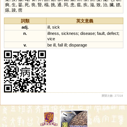
痾
,
生
,
翣
,
死
,
喪
,
豎
,
榻
,
挑
,
通
,
同
,
患
,
瘟
,
疾
,
滋
,
致
,
治
,
臟
,
嫖
,
篨
,
踜
,
瘔
詞類
英文意義
adj.
ill
,
sick
n.
illness
,
sickness
;
disease
;
fault
,
defect
;
vice
v.
be
ill
,
fall
ill
;
disparage
瀏覽次數: 27318