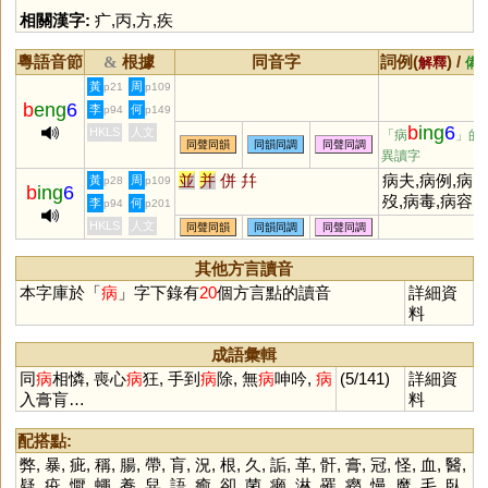
相關漢字:
疒
,
丙
,
方
,
疾
粵語音節
根據
同音字
詞例(
) /
&
解釋
備
黃
周
p21
p109
b
eng
6
李
何
p94
p149
b
ing
6
HKLS
人文
「病
」的
同聲同韻
同韻同調
同聲同調
異讀字
並
并
併
幷
病夫,病例,病
黃
周
p28
p109
b
ing
6
歿,病毒,病容,
李
何
p94
p201
病根,病菌,病
HKLS
人文
同聲同韻
同韻同調
同聲同調
痛,病態,病徵,
病篤,病魔,病
其他方言讀音
變,病入膏肓,
本字庫於「
病
」字下錄有
20
個方言點的讀音
詳細資
病,通病,疾病,
料
語病
成語彙輯
同
病
相憐, 喪心
病
狂, 手到
病
除, 無
病
呻吟,
病
(5/141)
詳細資
入膏肓…
料
配搭點:
弊
,
暴
,
疵
,
稱
,
腸
,
帶
,
肓
,
況
,
根
,
久
,
詬
,
革
,
骭
,
膏
,
冠
,
怪
,
血
,
醫
,
疑
,
疫
,
懨
,
蠅
,
養
,
舁
,
語
,
癒
,
卻
,
菌
,
癩
,
淋
,
罹
,
癆
,
慢
,
魔
,
毛
,
臥
,