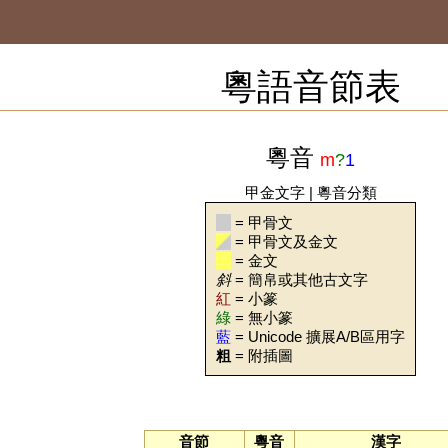
粵語音節表
粵音
m
?
1
甲金文字
|
粵音分類
= 甲骨文
= 甲骨文及金文
= 金文
斜
= 簡帛或其他古文字
紅
= 小篆
綠
= 無小篆
藍
= Unicode 擴展A/B區用字
粗
= 附插圖
音節
粵音
漢字