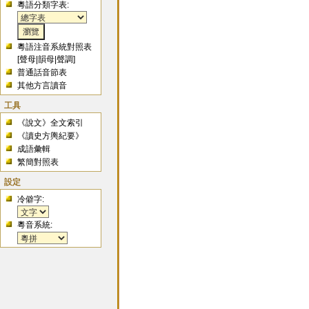
粵語分類字表:
粵語注音系統對照表
[
聲母
|
韻母
|
聲調
]
普通話音節表
其他方言讀音
工具
《說文》全文索引
《讀史方輿紀要》
成語彙輯
繁簡對照表
設定
冷僻字:
粵音系統: