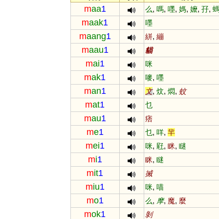
m
aa
1
么
,
嗎
,
嚜
,
媽
,
嬤
,
孖
,
m
aak
1
嚜
m
aang
1
絣
,
繃
m
aau
1
貓
m
ai
1
咪
m
ak
1
嘜
,
嚜
m
an
1
文
,
炆
,
燜
,
蚊
m
at
1
乜
m
au
1
痞
m
e
1
乜
,
咩
,
羋
m
ei
1
咪
,
屘
,
眯
,
瞇
m
i
1
眯
,
瞇
m
it
1
搣
m
iu
1
咪
,
喵
m
o
1
么
,
摩
,
魔
,
麼
m
ok
1
剝