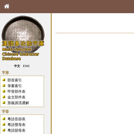
中文
ENG
字形
部首索引
筆畫索引
甲骨部件表
金文部件表
形義源流通解
字音
粵語音節表
粵語聲母表
粵語韻母表