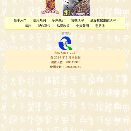
新手入門
使用凡例
字庫統計
隨機漢字
最近被搜索的漢字
鳴謝
製作單位
私隱政策
免責聲明
意見簿
（
管理員
）
在線人數： 2927
自 2014 年 7 月 8 日起
瀏覽人數： 80345300
使用次數： 294430162