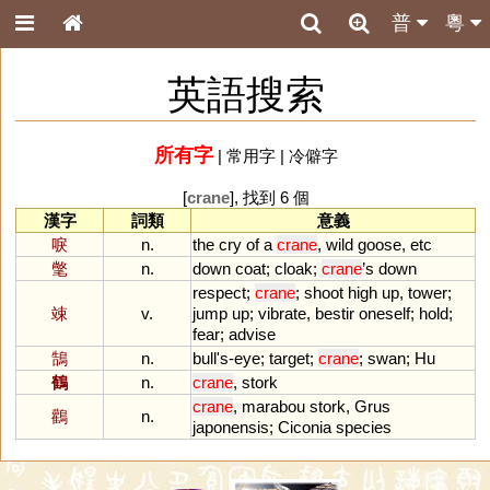
普
粵
英語搜索
所有字
|
常用字
|
冷僻字
[
crane
], 找到 6 個
漢字
詞類
意義
唳
n.
the
cry
of
a
crane
,
wild
goose
,
etc
氅
n.
down
coat
;
cloak
;
crane
’
s
down
respect
;
crane
;
shoot
high
up
,
tower
;
竦
v.
jump
up
;
vibrate
,
bestir
oneself
;
hold
;
fear
;
advise
鵠
n.
bull
'
s
-
eye
;
target
;
crane
;
swan
;
Hu
鶴
n.
crane
,
stork
crane
,
marabou
stork
,
Grus
鸛
n.
japonensis
;
Ciconia
species