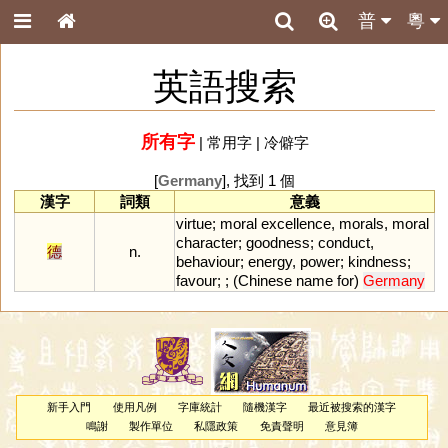
普
粵
英語搜索
所有字
|
常用字
|
冷僻字
[
Germany
], 找到 1 個
漢字
詞類
意義
virtue
;
moral
excellence
,
morals
,
moral
character
;
goodness
;
conduct
,
德
n.
behaviour
;
energy
,
power
;
kindness
;
favour
; ; (
Chinese
name
for
)
Germany
新手入門
使用凡例
字庫統計
隨機漢字
最近被搜索的漢字
鳴謝
製作單位
私隱政策
免責聲明
意見簿