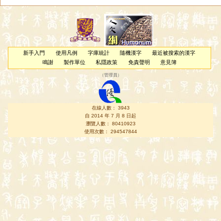
新手入門
使用凡例
字庫統計
隨機漢字
最近被搜索的漢字
鳴謝
製作單位
私隱政策
免責聲明
意見簿
（
管理員
）
在線人數： 3943
自 2014 年 7 月 8 日起
瀏覽人數： 80410923
使用次數： 294547844