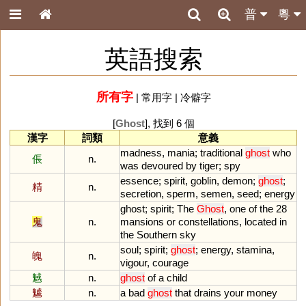
普
粵
英語搜索
所有字
|
常用字
|
冷僻字
[
Ghost
], 找到 6 個
漢字
詞類
意義
madness
,
mania
;
traditional
ghost
who
倀
n.
was
devoured
by
tiger
;
spy
essence
;
spirit
,
goblin
,
demon
;
ghost
;
精
n.
secretion
,
sperm
,
semen
,
seed
;
energy
ghost
;
spirit
;
The
Ghost
,
one
of
the
28
鬼
n.
mansions
or
constellations
,
located
in
the
Southern
sky
soul
;
spirit
;
ghost
;
energy
,
stamina
,
魄
n.
vigour
,
courage
魊
n.
ghost
of
a
child
魖
n.
a
bad
ghost
that
drains
your
money