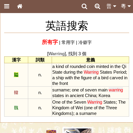
普
粵
英語搜索
所有字
|
常用字
|
冷僻字
[
Warring
], 找到 3 個
漢字
詞類
意義
a
kind
of
rounded
coin
minted
in
the
Qi
State
during
the
Warring
States
Period
;
賹
n.
a
ship
with
the
figure
of
a
bird
carved
in
the
front
surname
;
one
of
seven
main
warring
韓
n.
states
in
ancient
China
;
Korea
One
of
the
Seven
Warring
States
;
The
魏
n.
Kingdom
of
Wei
(
one
of
the
Three
Kingdoms
);
a
surname