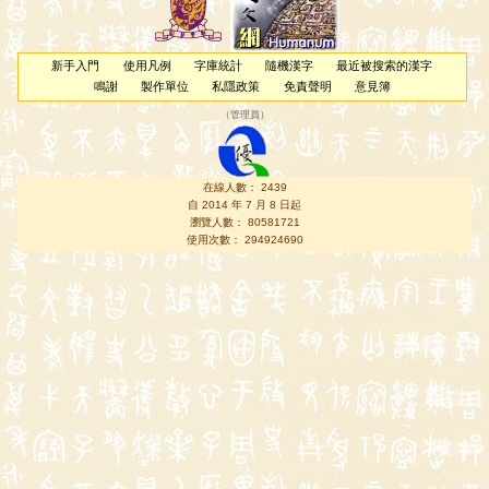
新手入門
使用凡例
字庫統計
隨機漢字
最近被搜索的漢字
鳴謝
製作單位
私隱政策
免責聲明
意見簿
（
管理員
）
在線人數： 2439
自 2014 年 7 月 8 日起
瀏覽人數： 80581721
使用次數： 294924690